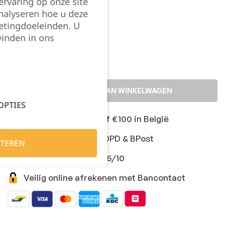
rvaring op onze site
C154
C156
nalyseren hoe u deze
etingdoeleinden. U
Kies je aantal:
vinden in ons
TOEVOEGEN AAN WINKELWAGEN
OPTIES
Gratis levering vanaf €100 in België
Snelle levering met DPD & BPost
TEREN
Klanten geven ons 9,5/10
Veilig online afrekenen met Bancontact