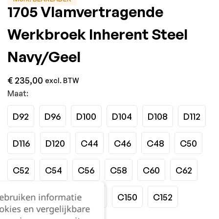
1705 Vlamvertragende
Werkbroek Inherent Steel
Navy/Geel
€
235,00
excl. BTW
Maat:
D92
D96
D100
D104
D108
D112
D116
D120
C44
C46
C48
C50
C52
C54
C56
C58
C60
C62
gebruiken informatie
C64
C146
C148
C150
C152
okies en vergelijkbare