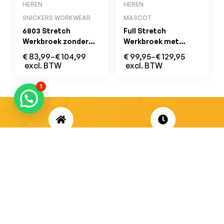
HEREN
HEREN
SNICKERS WORKWEAR
MASCOT
6803 Stretch
Full Stretch
Werkbroek zonder
Werkbroek met
Kniezakken Zwart
Kniezakken
€
83,99
–
€
104,99
€
99,95
–
€
129,95
Donkerpetrol
excl. BTW
excl. BTW
1
ADRES
OPENINGSUREN
Koningsbaan 74
di t/m vrij: 09.00 – 18.30 uur
2580 Beerzel
zaterdag: 09.00 – 17.00 uur
MAIL ONS
BEL ONS