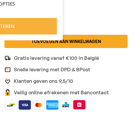
OPTIES
Kies je aantal:
TEREN
TOEVOEGEN AAN WINKELWAGEN
Gratis levering vanaf €100 in België
Snelle levering met DPD & BPost
Klanten geven ons 9,5/10
Veilig online afrekenen met Bancontact