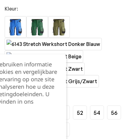
Kleur:
gebruiken informatie
okies en vergelijkbare
rvaring op onze site
nalyseren hoe u deze
etingdoeleinden. U
Maat:
vinden in ons
44
46
48
50
52
54
56
58
60
62
64