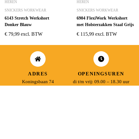
HEREN
HEREN
SNICKERS WORKWEAR
SNICKERS WORKWEAR
6143 Stretch Werkshort
6904 FlexiWork Werkshort
Donker Blauw
met Holsterzakken Staal Grijs
€
79,99
excl. BTW
€
115,99
excl. BTW
ADRES
OPENINGSUREN
Koningsbaan 74
di t/m vrij: 09.00 – 18.30 uur
2580 Beerzel
zaterdag: 09.00 – 17.00 uur
MAIL ONS
BEL ONS
info@jobitex.be
015 76 13 73