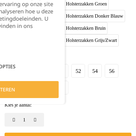
rvaring op onze site
nalyseren hoe u deze
etingdoeleinden. U
vinden in ons
Maat:
OPTIES
44
46
48
50
52
54
56
58
60
62
64
TEREN
Kies je aantal: