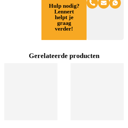
Hulp nodig?
Lennert
helpt je
graag
verder!
Gerelateerde producten