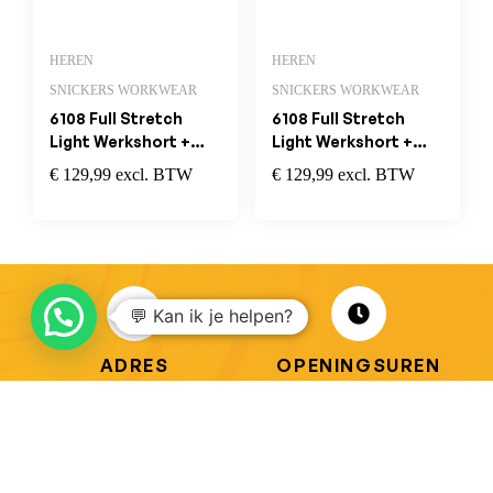
HEREN
HEREN
SNICKERS WORKWEAR
SNICKERS WORKWEAR
6108 Full Stretch
6108 Full Stretch
Light Werkshort +
Light Werkshort +
afneembare
afneembare
€
129,99
excl. BTW
€
129,99
excl. BTW
Holsterzakken Navy
Holsterzakken Grijs
💬 Kan ik je helpen?
ADRES
OPENINGSUREN
Koningsbaan 74
di t/m vrij: 09.00 – 18.30 uur
2580 Beerzel
zaterdag: 09.00 – 17.00 uur