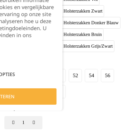
gebruiken informatie
okies en vergelijkbare
rvaring op onze site
nalyseren hoe u deze
etingdoeleinden. U
vinden in ons
Maat:
OPTIES
44
46
48
50
52
54
56
58
60
62
64
TEREN
Kies je aantal: