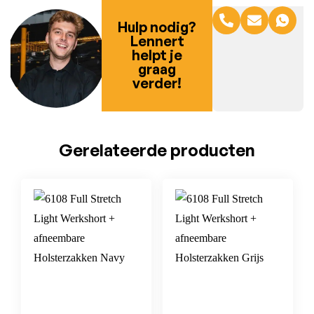
Hulp nodig?
Lennert
helpt je
graag
verder!
Gerelateerde producten