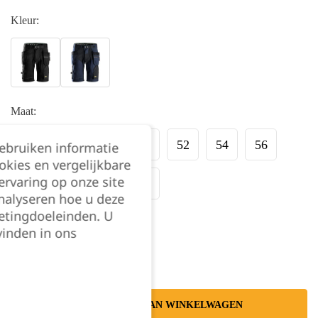
Kleur:
Maat:
44
46
48
50
52
54
56
gebruiken informatie
okies en vergelijkbare
rvaring op onze site
58
60
62
64
nalyseren hoe u deze
etingdoeleinden. U
Kies je aantal:
vinden in ons
TOEVOEGEN AAN WINKELWAGEN