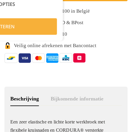
OPTIES
Gratis levering vanaf €100 in België
Snelle levering met DPD & BPost
TEREN
Klanten geven ons 9,5/10
Veilig online afrekenen met Bancontact
Beschrijving
Bijkomende informatie
Een zeer elastische en lichte korte werkbroek met
flexibele kruisnaden en CORDURA® versterkte