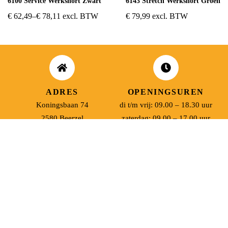
6100 Service Werkshort Zwart
6143 Stretch Werkshort Groen
€
62,49
–
€
78,11
excl. BTW
€
79,99
excl. BTW
ADRES
OPENINGSUREN
Koningsbaan 74
di t/m vrij: 09.00 – 18.30 uur
2580 Beerzel
zaterdag: 09.00 – 17.00 uur
MAIL ONS
BEL ONS
info@jobitex.be
015 76 13 73