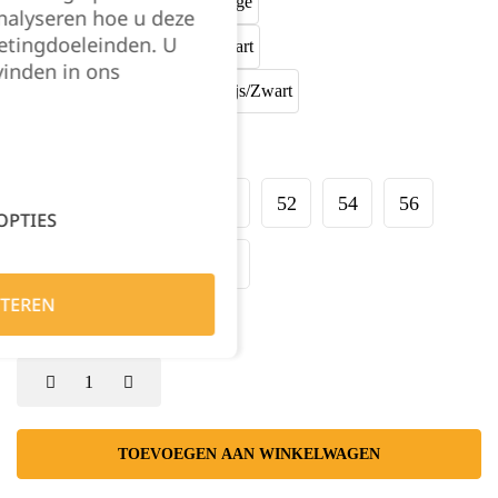
nalyseren hoe u deze
etingdoeleinden. U
vinden in ons
Maat:
44
46
48
50
52
54
56
OPTIES
58
60
62
64
TEREN
Kies je aantal:
TOEVOEGEN AAN WINKELWAGEN