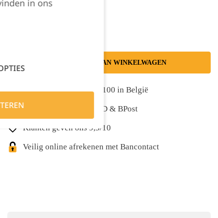
vinden in ons
Kies je aantal:
TOEVOEGEN AAN WINKELWAGEN
OPTIES
Gratis levering vanaf €100 in België
TEREN
Snelle levering met DPD & BPost
Klanten geven ons 9,5/10
Veilig online afrekenen met Bancontact