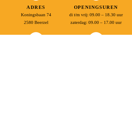
ADRES
OPENINGSUREN
Koningsbaan 74
di t/m vrij: 09.00 – 18.30 uur
2580 Beerzel
zaterdag: 09.00 – 17.00 uur
MAIL ONS
BEL ONS
info@jobitex.be
015 76 13 73
Dé specialist in werkkledij en veiligheidssschoenen.
MENU
PRODUCTEN
Home
Alle producten