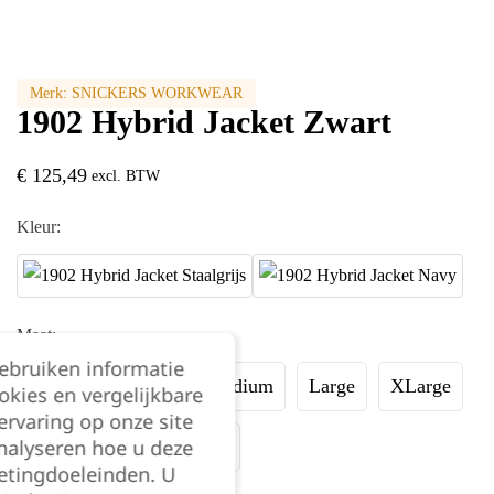
Merk:
SNICKERS WORKWEAR
1902 Hybrid Jacket Zwart
€
125,49
excl. BTW
Kleur:
Maat:
gebruiken informatie
XSmall
Small
Medium
Large
XLarge
okies en vergelijkbare
rvaring op onze site
nalyseren hoe u deze
XXLarge
XXXLarge
etingdoeleinden. U