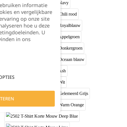
gebruiken informatie
okies en vergelijkbare
rvaring op onze site
nalyseren hoe u deze
etingdoeleinden. U
vinden in ons
OPTIES
TEREN