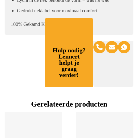
Lycra in de nek behoudt de vorm – was na was
Gedrukt neklabel voor maximaal comfort
100% Gekamd Katoen, 160 g/m².
Hulp nodig?
Lennert
helpt je
graag
verder!
Gerelateerde producten