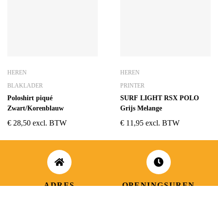
HEREN
HEREN
BLAKLADER
PRINTER
Poloshirt piqué
SURF LIGHT RSX POLO
Zwart/Korenblauw
Grijs Melange
€
28,50
excl. BTW
€
11,95
excl. BTW
ADRES
OPENINGSUREN
Koningsbaan 74
di t/m vrij: 09.00 – 18.30 uur
2580 Beerzel
zaterdag: 09.00 – 17.00 uur