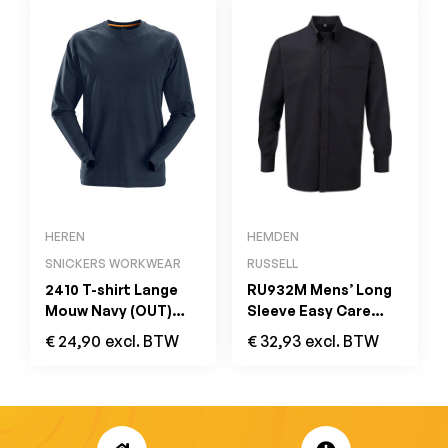
HEREN
HEMDEN
SNICKERS WORKWEAR
RUSSELL
2410 T-shirt Lange
RU932M Mens’ Long
Mouw Navy (OUT)
Sleeve Easy Care
2496 vervanger
Oxford Shirt Zwart
€
24,90
excl. BTW
€
32,93
excl. BTW