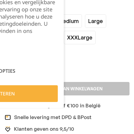
okies en vergelijkbare
Maat:
rvaring op onze site
nalyseren hoe u deze
XSmall
Small
Medium
Large
etingdoeleinden. U
vinden in ons
XLarge
XXLarge
XXXLarge
Kies je aantal:
OPTIES
TOEVOEGEN AAN WINKELWAGEN
TEREN
Gratis levering vanaf €100 in België
Snelle levering met DPD & BPost
Klanten geven ons 9,5/10