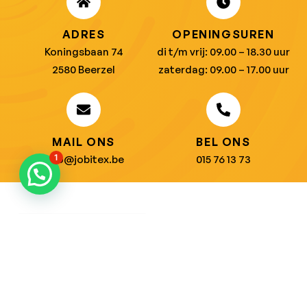
ADRES
OPENINGSUREN
Koningsbaan 74
di t/m vrij: 09.00 – 18.30 uur
2580 Beerzel
zaterdag: 09.00 – 17.00 uur
MAIL ONS
BEL ONS
1
info@jobitex.be
015 76 13 73
Dé specialist in werkkledij en veiligheidssschoenen.