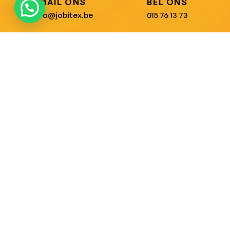
MAIL ONS
BEL ONS
info@jobitex.be
015 76 13 73
Dé specialist in werkkledij en veiligheidssschoenen.