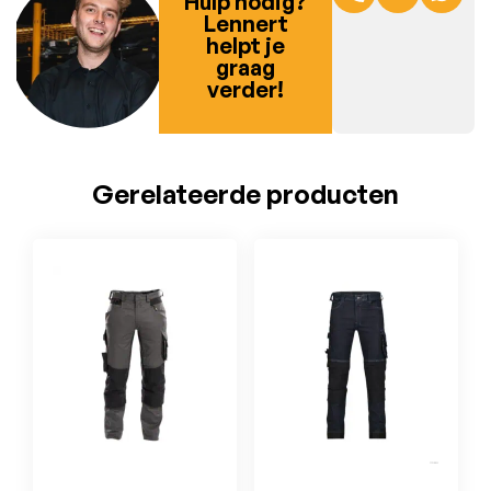
Hulp nodig?
Lennert
helpt je
graag
verder!
Gerelateerde producten