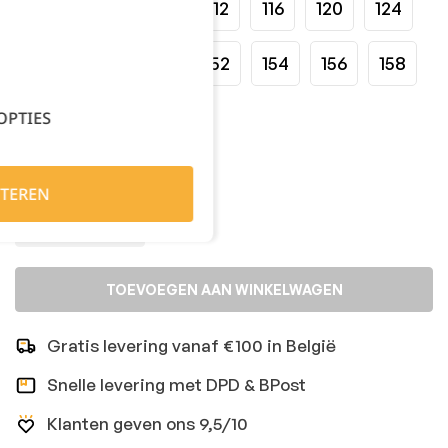
100
104
108
112
116
120
124
146
148
150
152
154
156
158
OPTIES
160
162
Kies je aantal:
TEREN
TOEVOEGEN AAN WINKELWAGEN
Gratis levering vanaf €100 in België
Snelle levering met DPD & BPost
Klanten geven ons 9,5/10