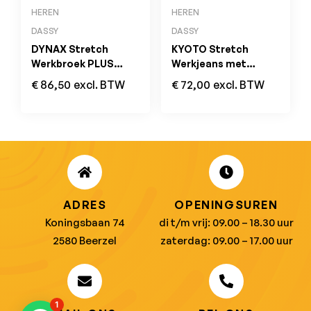
HEREN
HEREN
DASSY
DASSY
DYNAX Stretch
KYOTO Stretch
Werkbroek PLUS
Werkjeans met
Antracietgrijs/Zwart
Kniezakken MINUS
€
86,50
excl. BTW
€
72,00
excl. BTW
Jeansblauw/Zwart
ADRES
OPENINGSUREN
Koningsbaan 74
di t/m vrij: 09.00 – 18.30 uur
2580 Beerzel
zaterdag: 09.00 – 17.00 uur
1