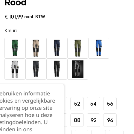
Rood
€
101,99
excl. BTW
Kleur:
Maat:
gebruiken informatie
okies en vergelijkbare
44
46
48
50
52
54
56
rvaring op onze site
nalyseren hoe u deze
58
60
62
64
88
92
96
etingdoeleinden. U
vinden in ons