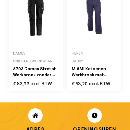
DAMES
HEREN
SNICKERS WORKWEAR
DASSY
6703 Dames Stretch
MIAMI Katoenen
Werkbroek zonder
Werkbroek met
Kniezakken Zwart
Kniezakken
€
83,99
excl. BTW
€
53,20
excl. BTW
Marineblauw
ADRES
OPENINGSUREN