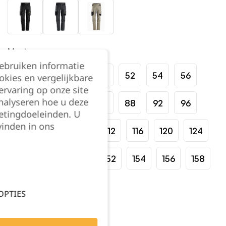
Maat:
gebruiken informatie
44
46
48
50
52
54
56
okies en vergelijkbare
rvaring op onze site
nalyseren hoe u deze
58
60
62
64
88
92
96
etingdoeleinden. U
vinden in ons
100
104
108
112
116
120
124
146
148
150
152
154
156
158
160
162
OPTIES
Kies je aantal: