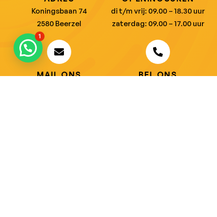
Koningsbaan 74
di t/m vrij: 09.00 – 18.30 uur
2580 Beerzel
zaterdag: 09.00 – 17.00 uur
1
MAIL ONS
BEL ONS
info@jobitex.be
015 76 13 73
Dé specialist in werkkledij en veiligheidssschoenen.