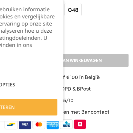
gebruiken informatie
C42
C44
C46
C48
okies en vergelijkbare
rvaring op onze site
Kies je aantal:
nalyseren hoe u deze
etingdoeleinden. U
vinden in ons
TOEVOEGEN AAN WINKELWAGEN
Gratis levering vanaf €100 in België
OPTIES
Snelle levering met DPD & BPost
Klanten geven ons 9,5/10
TEREN
Veilig online afrekenen met Bancontact