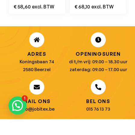
Marineblauw/Korenblauw
Stretch Zwart
€
58,60
excl. BTW
€
68,10
excl. BTW
ADRES
OPENINGSUREN
Koningsbaan 74
di t/m vrij: 09.00 – 18.30 uur
2580 Beerzel
zaterdag: 09.00 – 17.00 uur
1
MAIL ONS
BEL ONS
info@jobitex.be
015 76 13 73