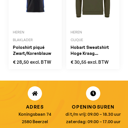
HEREN
HEREN
BLAKLADER
CLIQUE
Poloshirt piqué
Hobart Sweatshirt
Zwart/Korenblauw
Hoge Kraag
Mistgroen
€
28,50
excl. BTW
€
30,55
excl. BTW
ADRES
OPENINGSUREN
Koningsbaan 74
di t/m vrij: 09.00 – 18.30 uur
2580 Beerzel
zaterdag: 09.00 – 17.00 uur