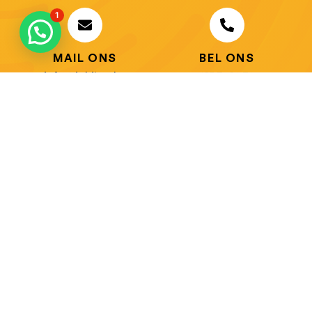
1
MAIL ONS
BEL ONS
info@jobitex.be
015 76 13 73
Dé specialist in werkkledij en veiligheidssschoenen.