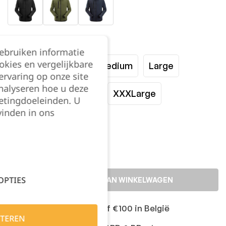
Maat:
gebruiken informatie
okies en vergelijkbare
XSmall
Small
Medium
Large
rvaring op onze site
nalyseren hoe u deze
XLarge
XXLarge
XXXLarge
etingdoeleinden. U
vinden in ons
Kies je aantal:
OPTIES
TOEVOEGEN AAN WINKELWAGEN
Gratis levering vanaf €100 in België
TEREN