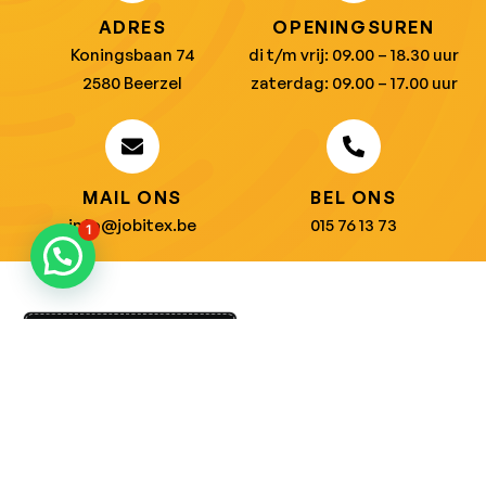
ADRES
OPENINGSUREN
Koningsbaan 74
di t/m vrij: 09.00 – 18.30 uur
2580 Beerzel
zaterdag: 09.00 – 17.00 uur
MAIL ONS
BEL ONS
info@jobitex.be
015 76 13 73
1
Dé specialist in werkkledij en veiligheidssschoenen.