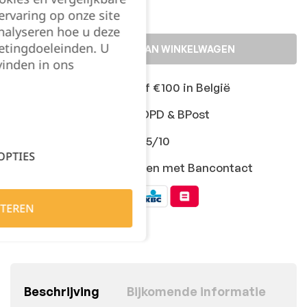
rvaring op onze site
nalyseren hoe u deze
etingdoeleinden. U
TOEVOEGEN AAN WINKELWAGEN
vinden in ons
Gratis levering vanaf €100 in België
Snelle levering met DPD & BPost
Klanten geven ons 9,5/10
OPTIES
Veilig online afrekenen met Bancontact
TEREN
Beschrijving
Bijkomende informatie