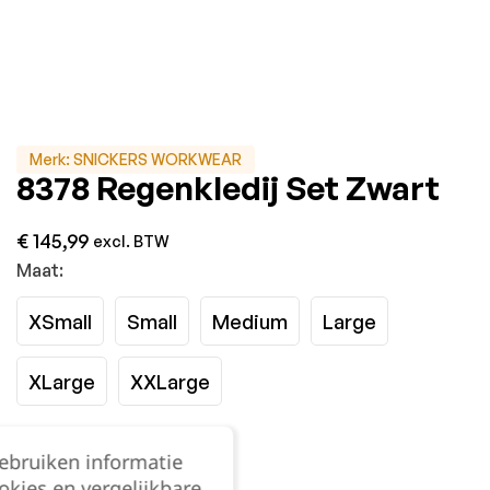
Merk:
SNICKERS WORKWEAR
8378 Regenkledij Set Zwart
€
145,99
excl. BTW
Maat:
XSmall
Small
Medium
Large
XLarge
XXLarge
Kies je aantal:
gebruiken informatie
okies en vergelijkbare