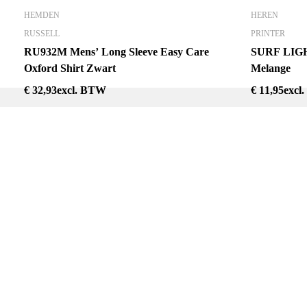
HEMDEN
HEREN
RUSSELL
PRINTER
RU932M Mens’ Long Sleeve Easy Care
SURF LIGH
Oxford Shirt Zwart
Melange
€
32,93
excl. BTW
€
11,95
excl