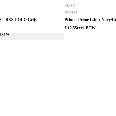
HEREN
PRINTER
T RSX POLO Grijs
Printer Prime t-shirt Navy/C
€
12,55
excl. BTW
. BTW