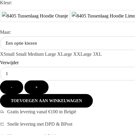
Kleur:
Maat:
XSmall
Small
Medium
Large
XLarge
XXLarge
3XL
Verwijder
Kies
je
aantal:
-
+
TOEVOEGEN AAN WINKELWAGEN
Gratis levering vanaf €100 in België
Snelle levering met DPD & BPost