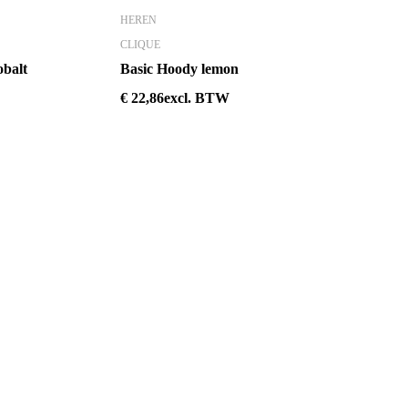
HEREN
CLIQUE
obalt
Basic Hoody lemon
€
22,86
excl. BTW