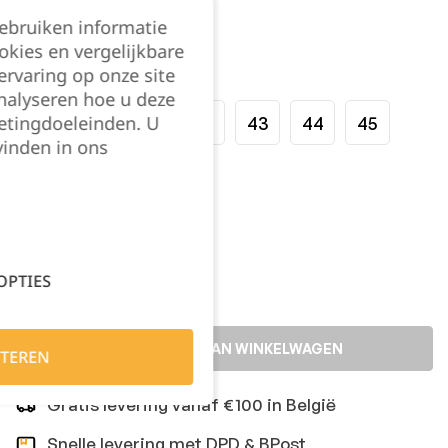
gebruiken informatie
okies en vergelijkbare
rvaring op onze site
Maat:
nalyseren hoe u deze
etingdoeleinden. U
39
40
41
42
43
44
45
vinden in ons
46
47
Kies je aantal:
OPTIES
TOEVOEGEN AAN WINKELWAGEN
TEREN
Gratis levering vanaf €100 in België
Snelle levering met DPD & BPost