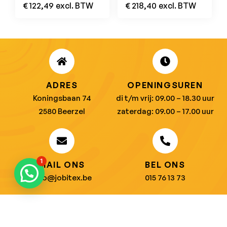
€
122,49
excl. BTW
€
218,40
excl. BTW
ADRES
OPENINGSUREN
Koningsbaan 74
di t/m vrij: 09.00 – 18.30 uur
2580 Beerzel
zaterdag: 09.00 – 17.00 uur
1
MAIL ONS
BEL ONS
info@jobitex.be
015 76 13 73