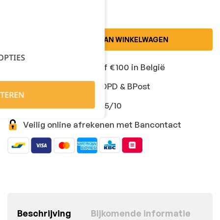
TOEVOEGEN AAN WINKELWAGEN
OPTIES
Gratis levering vanaf €100 in België
Snelle levering met DPD & BPost
TEREN
Klanten geven ons 9,5/10
Veilig online afrekenen met Bancontact
Beschrijving
Bijkomende informatie