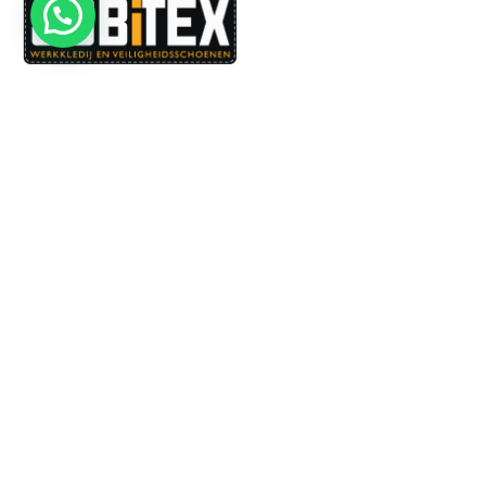
Dé specialist in werkkledij en veiligheidssschoenen.
MENU
PRODUCTEN
Home
Alle producten
Over ons
Veiligheidsschoenen
Duurzaamheid
Werkbroeken