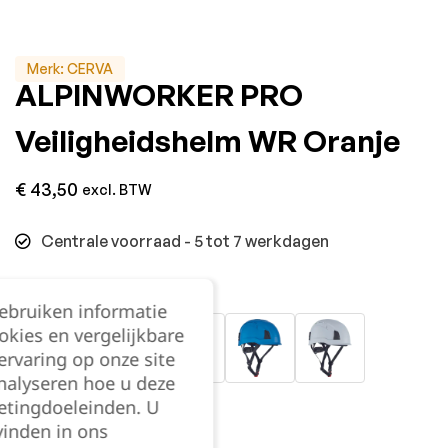
Merk:
CERVA
ALPINWORKER PRO
Veiligheidshelm WR Oranje
€
43,50
excl. BTW
Centrale voorraad - 5 tot 7 werkdagen
Kleur:
gebruiken informatie
okies en vergelijkbare
rvaring op onze site
nalyseren hoe u deze
etingdoeleinden. U
Kies je aantal:
vinden in ons