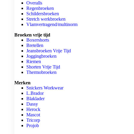
Overalls
Regenbroeken
Schildersbroeken
Stretch werkbroeken
Vlamvertragend/multinorm
Broeken vrije tijd
Boxershorts
Bretellen
Jeansbroeken Vrije Tijd
Joggingbroeken
Riemen
Shorten Vrije Tijd
Thermobroeken
Merken
Snickers Workwear
L.Brador
Blaklader
Dassy
Herock
Mascot
Tricorp
Projob