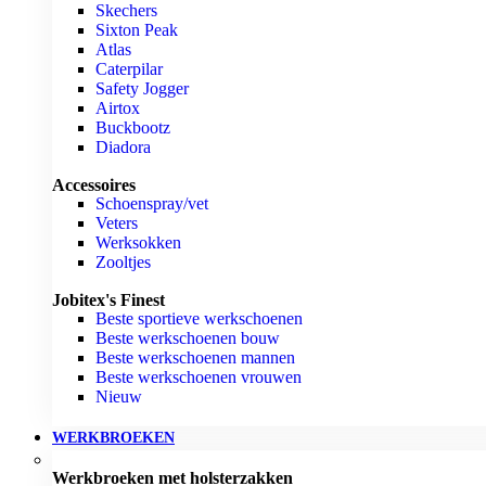
Skechers
Sixton Peak
Atlas
Caterpilar
Safety Jogger
Airtox
Buckbootz
Diadora
Accessoires
Schoenspray/vet
Veters
Werksokken
Zooltjes
Jobitex's Finest
Beste sportieve werkschoenen
Beste werkschoenen bouw
Beste werkschoenen mannen
Beste werkschoenen vrouwen
Nieuw
WERKBROEKEN
Werkbroeken met holsterzakken