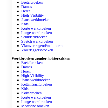
Bretelbroeken
Dames
Heren
High-Visibility
Jeans werkbroeken
Kids
Korte werkbroeken
Lange werkbroeken
Schildersbroeken
Stretch werkbroeken
Vlamvertragend/multinorm
Vloerleggersbroeken
Werkbroeken zonder holsterzakken
Bretelbroeken
Dames
Heren
High-Visibility
Jeans werkbroeken
Kettingzaagbroeken
Kids
Koksbroeken
Korte werkbroeken
Lange werkbroeken
Medische broeken