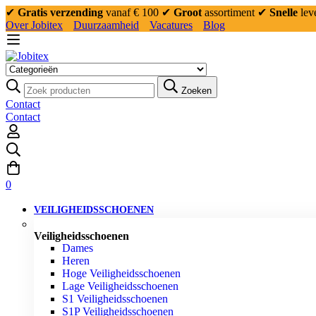
✔
Gratis verzending
vanaf € 100
✔
Groot
assortiment
✔
Snelle
lev
Over Jobitex
Duurzaamheid
Vacatures
Blog
Zoeken
Contact
Contact
0
VEILIGHEIDSSCHOENEN
Veiligheidsschoenen
Dames
Heren
Hoge Veiligheidsschoenen
Lage Veiligheidsschoenen
S1 Veiligheidsschoenen
S1P Veiligheidsschoenen