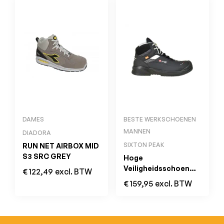
DAMES
BESTE WERKSCHOENEN
MANNEN
DIADORA
SIXTON PEAK
RUN NET AIRBOX MID
S3 SRC GREY
Hoge
Veiligheidsschoen
€
122,49
excl. BTW
FORZA Zwart/Grijs
€
159,95
excl. BTW
S3 SRC ESD Green
Air 3D