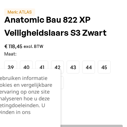
Merk:
ATLAS
Anatomic Bau 822 XP
Veiligheidslaars S3 Zwart
€
118,45
excl. BTW
Maat:
39
40
41
42
43
44
45
gebruiken informatie
46
47
48
49
okies en vergelijkbare
rvaring op onze site
nalyseren hoe u deze
Kies je aantal:
etingdoeleinden. U
vinden in ons