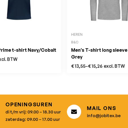
HEREN
B&C
Prime t-shirt Navy/Cobalt
Men’s T-shirt long sleev
Grey
xcl. BTW
€
13,55
–
€
15,26
excl. BTW
OPENINGSUREN
MAIL ONS
di t/m vrij: 09.00 – 18.30 uur
info@jobitex.be
zaterdag: 09.00 – 17.00 uur