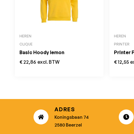
HEREN
HEREN
CLIQUE
PRINTER
Basic Hoody lemon
Printer 
€
22,86
excl. BTW
€
12,55
e
ADRES
Koningsbaan 74
2580 Beerzel