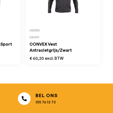
HEREN
DASSY
e Sport
CONVEX Vest
Antracietgrijs/Zwart
€
60,20
excl. BTW
BEL ONS
015 76 13 73