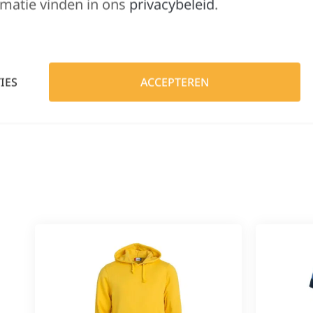
matie vinden in ons
privacybeleid
.
IES
ACCEPTEREN