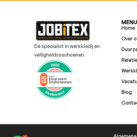
MEN
Home
Over o
Dé specialist in werkkledij en
Duurz
veiligheidssschoenen.
Relati
Werkkl
Vacat
Blog
Conta
Algemene