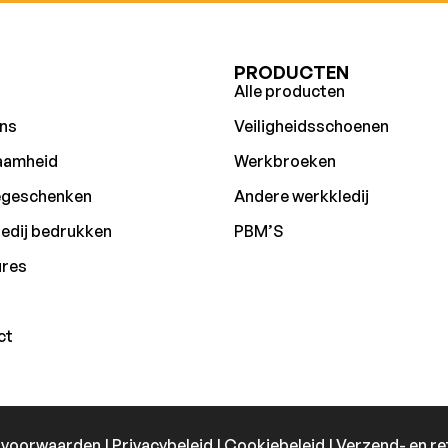
U
PRODUCTEN
Alle producten
ns
Veiligheidsschoenen
aamheid
Werkbroeken
egeschenken
Andere werkkledij
edij bedrukken
PBM’S
ures
ct
 voorwaarden
|
Privacybeleid
|
Cookiebeleid
|
Verzend- en re