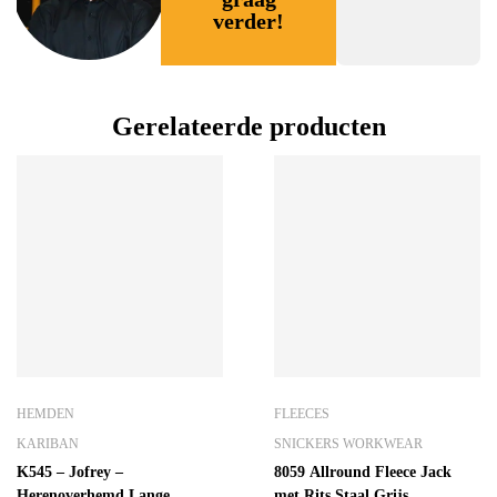
verder!
Gerelateerde producten
HEMDEN
FLEECES
KARIBAN
SNICKERS WORKWEAR
K545 – Jofrey –
8059 Allround Fleece Jack
Herenoverhemd Lange
met Rits Staal Grijs