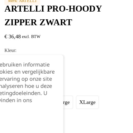
Merk:
ARTELLI
ARTELLI PRO-HOODY
ZIPPER ZWART
€
36,48
excl. BTW
Kleur:
gebruiken informatie
okies en vergelijkbare
rvaring op onze site
nalyseren hoe u deze
Maat:
etingdoeleinden. U
vinden in ons
Small
Medium
Large
XLarge
XXLarge
3XL