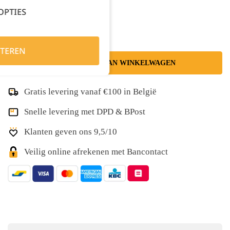
Kies je aantal:
OPTIES
TEREN
TOEVOEGEN AAN WINKELWAGEN
Gratis levering vanaf €100 in België
Snelle levering met DPD & BPost
Klanten geven ons 9,5/10
Veilig online afrekenen met Bancontact