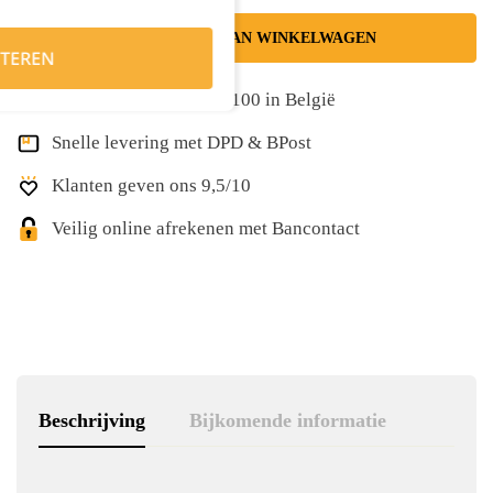
TOEVOEGEN AAN WINKELWAGEN
TEREN
Gratis levering vanaf €100 in België
Snelle levering met DPD & BPost
Klanten geven ons 9,5/10
Veilig online afrekenen met Bancontact
Beschrijving
Bijkomende informatie