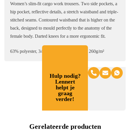
Women’s slim-fit cargo work trousers. Two side pockets, a
hip pocket, reflective details, a stretch waistband and triple-
stitched seams. Contoured waistband that is higher on the
back, designed to mould perfectly to the anatomy of the
female body. Darted knees for a more ergonomic fit.
63% polyester, 34% katoen, 3% elasthaan. 260g/m²
Hulp nodig?
Lennert
helpt je
graag
verder!
Gerelateerde producten