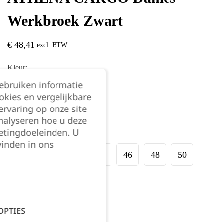
Werkbroek Zwart
€
48,41
excl. BTW
Kleur:
gebruiken informatie
okies en vergelijkbare
rvaring op onze site
nalyseren hoe u deze
etingdoeleinden. U
Maat:
vinden in ons
38
40
42
44
46
48
50
Kies je aantal:
OPTIES