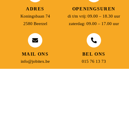
ADRES
OPENINGSUREN
Koningsbaan 74
di t/m vrij: 09.00 – 18.30 uur
2580 Beerzel
zaterdag: 09.00 – 17.00 uur
MAIL ONS
BEL ONS
info@jobitex.be
015 76 13 73
Dé specialist in werkkledij en veiligheidssschoenen.
MENU
PRODUCTEN
Home
Alle producten