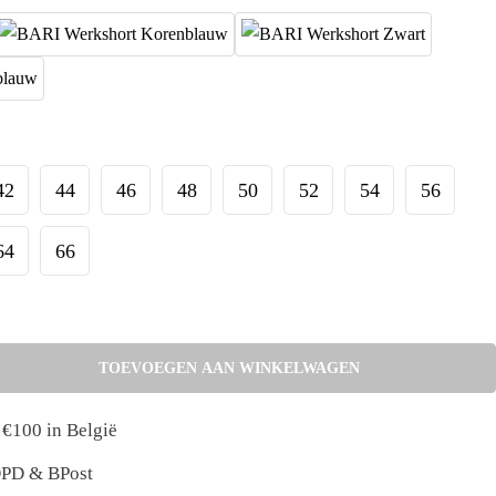
42
44
46
48
50
52
54
56
64
66
TOEVOEGEN AAN WINKELWAGEN
 €100 in België
 DPD & BPost