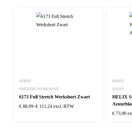
HEREN
HEREN
SNICKERS WORKWEAR
DASSY
6173 Full Stretch Werkshort Zwart
HELIX St
Azuurbla
€
88,99
–
€
111,24
excl. BTW
€
73,90
e