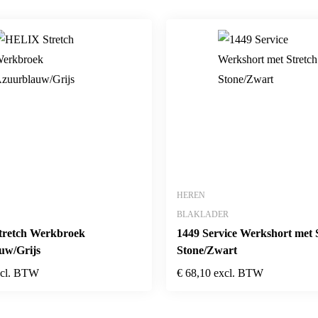
HEREN
BLAKLADER
retch Werkbroek
1449 Service Werkshort met 
uw/Grijs
Stone/Zwart
xcl. BTW
€
68,10
excl. BTW