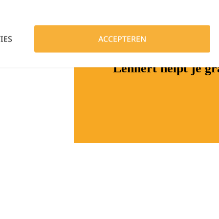
IES
ACCEPTEREN
Hulp nodig?
Lennert helpt je g