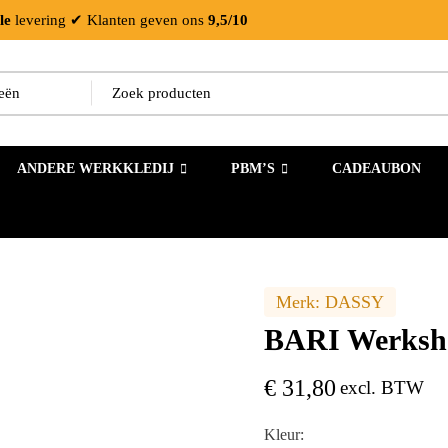
le
levering
✔ Klanten geven ons
9,5/10
ANDERE WERKKLEDIJ
PBM’S
CADEAUBON
Merk:
DASSY
BARI Werksho
€
31,80
excl. BTW
Kleur: