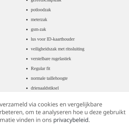
potloodzak
meterzak
gsm-zak
lus voor ID-kaarthouder
veiligheidszak met ritssluiting
verstelbare rugelastiek
Regular fit
normale taillehoogte
drienaaldstiksel
ritssluiting en jeansknoop
 verzameld via cookies en vergelijkbare
getest op schadelijke stoffen volgens OEKO-TEX® 
rbeteren, om te analyseren hoe u deze gebruikt
matie vinden in ons
privacybeleid
.
65% polyester/35% katoen, +/- 245 g/m²