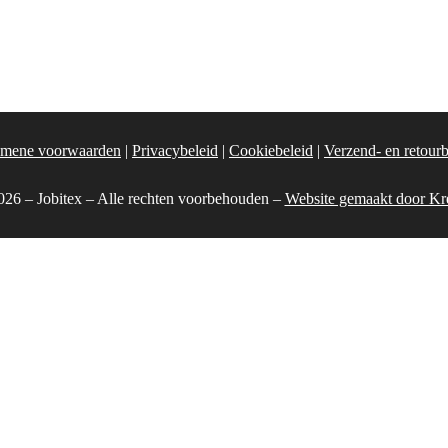
mene voorwaarden
|
Privacybeleid
|
Cookiebeleid
|
Verzend- en retourb
26 – Jobitex – Alle rechten voorbehouden –
Website gemaakt door Kr