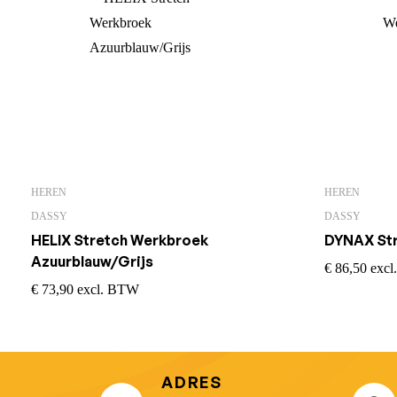
HEREN
HEREN
DASSY
DASSY
HELIX Stretch Werkbroek
DYNAX Str
Azuurblauw/Grijs
€
86,50
exc
€
73,90
excl. BTW
ADRES