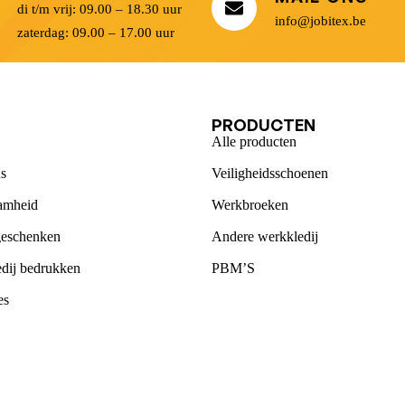
di t/m vrij: 09.00 – 18.30 uur
info@jobitex.be
zaterdag: 09.00 – 17.00 uur
U
PRODUCTEN
Alle producten
s
Veiligheidsschoenen
amheid
Werkbroeken
geschenken
Andere werkkledij
dij bedrukken
PBM’S
es