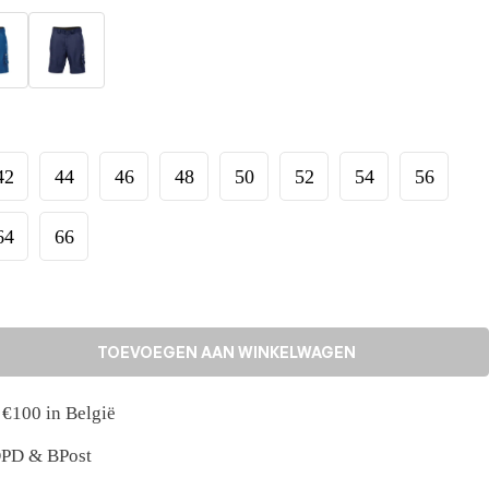
42
44
46
48
50
52
54
56
64
66
TOEVOEGEN AAN WINKELWAGEN
 €100 in België
 DPD & BPost