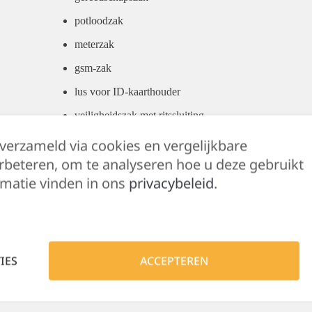
potloodzak
meterzak
gsm-zak
lus voor ID-kaarthouder
veiligheidszak met ritssluiting
verstelbare rugelastiek
 verzameld via cookies en vergelijkbare
rbeteren, om te analyseren hoe u deze gebruikt
Regular fit
matie vinden in ons
privacybeleid
.
normale taillehoogte
drienaaldstiksel
ritssluiting en jeansknoop
getest op schadelijke stoffen volgens OEKO-TEX® 
IES
ACCEPTEREN
65% polyester/35% katoen, +/- 245 g/m²