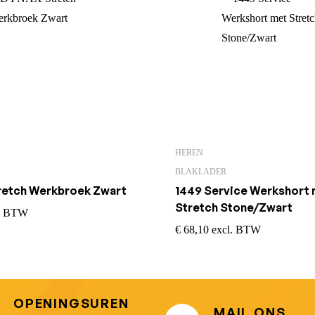
HEREN
BLAKLADER
etch Werkbroek Zwart
1449 Service Werkshort
Stretch Stone/Zwart
l. BTW
€
68,10
excl. BTW
OPENINGSUREN
MAIL ONS