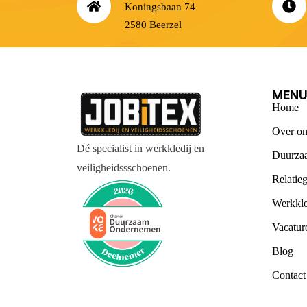
Koningsbaan 74
2580 Beerzel
MEN
Home
Over on
Dé specialist in werkkledij en
Duurza
veiligheidssschoenen.
Relatie
Werkkle
Vacatur
Blog
Contact