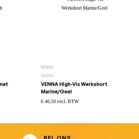
HEREN
DASSY
 met
VENNA High-Vis Werkshort
Marine/Geel
€
46,10
excl. BTW
BEL ONS