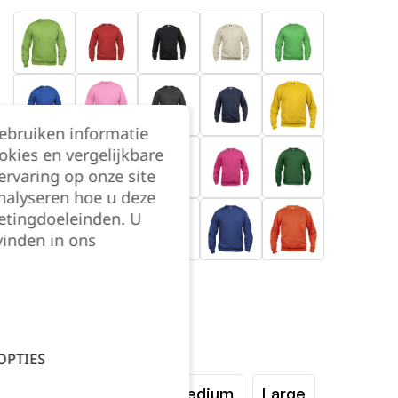
gebruiken informatie
okies en vergelijkbare
rvaring op onze site
nalyseren hoe u deze
etingdoeleinden. U
vinden in ons
Maat:
OPTIES
XSmall
Small
Medium
Large