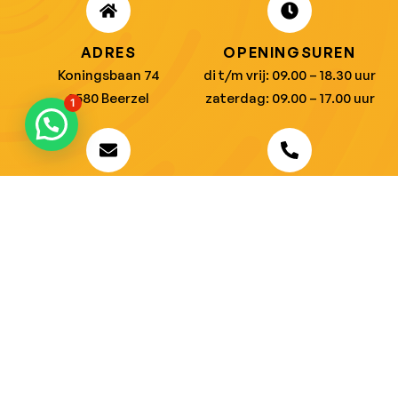
ADRES
OPENINGSUREN
Koningsbaan 74
di t/m vrij: 09.00 – 18.30 uur
2580 Beerzel
zaterdag: 09.00 – 17.00 uur
1
MAIL ONS
BEL ONS
info@jobitex.be
015 76 13 73
Dé specialist in werkkledij en veiligheidssschoenen.