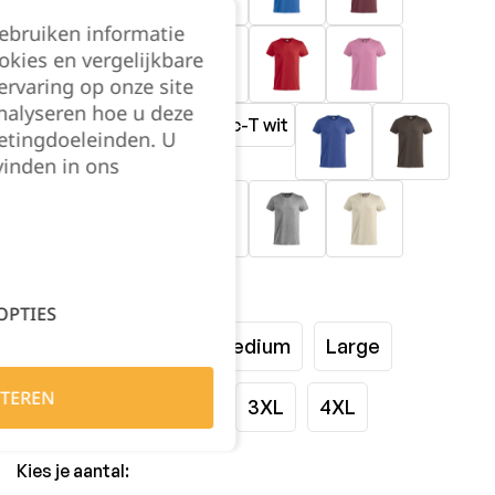
gebruiken informatie
okies en vergelijkbare
rvaring op onze site
nalyseren hoe u deze
etingdoeleinden. U
vinden in ons
Maat:
OPTIES
XSmall
Small
Medium
Large
TEREN
XLarge
XXLarge
3XL
4XL
Kies je aantal: