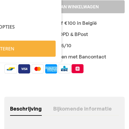
TOEVOEGEN AAN WINKELWAGEN
Gratis levering vanaf €100 in België
OPTIES
Snelle levering met DPD & BPost
Klanten geven ons 9,5/10
TEREN
Veilig online afrekenen met Bancontact
Beschrijving
Bijkomende informatie