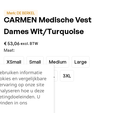
Merk:
DE BERKEL
CARMEN Medische Vest
Dames Wit/Turquoise
€
53,06
excl. BTW
Maat:
XSmall
Small
Medium
Large
gebruiken informatie
XLarge
2XS
2XL
3XL
okies en vergelijkbare
rvaring op onze site
nalyseren hoe u deze
Kies je aantal:
etingdoeleinden. U
vinden in ons