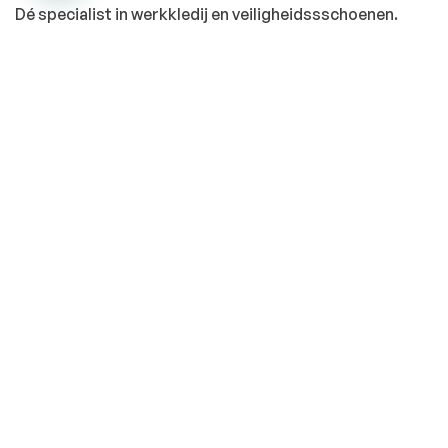
Dé specialist in werkkledij en veiligheidssschoenen.
MENU
PRODUCTEN
Home
Alle producten
Over ons
Veiligheidsschoenen
Duurzaamheid
Werkbroeken
Relatiegeschenken
Andere werkkledij
Werkkledij bedrukken
PBM’S