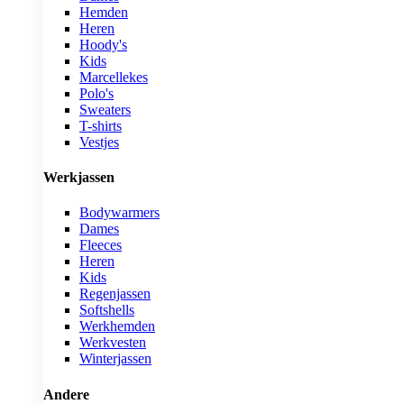
Hemden
Heren
Hoody's
Kids
Marcellekes
Polo's
Sweaters
T-shirts
Vestjes
Werkjassen
Bodywarmers
Dames
Fleeces
Heren
Kids
Regenjassen
Softshells
Werkhemden
Werkvesten
Winterjassen
Andere