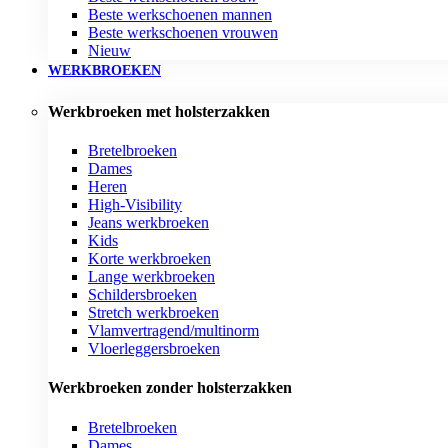
Beste werkschoenen mannen
Beste werkschoenen vrouwen
Nieuw
WERKBROEKEN
Werkbroeken met holsterzakken
Bretelbroeken
Dames
Heren
High-Visibility
Jeans werkbroeken
Kids
Korte werkbroeken
Lange werkbroeken
Schildersbroeken
Stretch werkbroeken
Vlamvertragend/multinorm
Vloerleggersbroeken
Werkbroeken zonder holsterzakken
Bretelbroeken
Dames