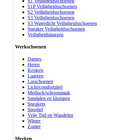
S1 Veiligheidsschoenen
S1P Veiligheidsschoenen
S2 Veiligheidsschoenen
S3 Veiligheidsschoenen
S3 Waterdicht Veiligheidsschoenen
Sneaker Veiligheidsschoenen
Veiligheidslaarzen
Werkschoenen
Dames
Heren
Keuken
Laarzen
Lasschoenen
Licht/comfortabel
Medisch/schoonmaak
Sandalen en klompen
Sneakers
Sportief
Vrije Tijd en Wandelen
Winter
Zomer
Merken