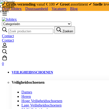
✔
Gratis verzending
vanaf € 100
✔
Groot
assortiment
✔
Snelle
lev
Over Jobitex
Duurzaamheid
Vacatures
Blog
Zoeken:
Zoeken
Contact
Contact
0
VEILIGHEIDSSCHOENEN
Veiligheidsschoenen
Dames
Heren
Hoge Veiligheidsschoenen
Lage Veiligheidsschoenen