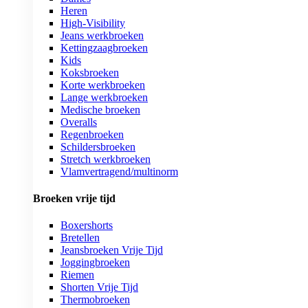
Heren
High-Visibility
Jeans werkbroeken
Kettingzaagbroeken
Kids
Koksbroeken
Korte werkbroeken
Lange werkbroeken
Medische broeken
Overalls
Regenbroeken
Schildersbroeken
Stretch werkbroeken
Vlamvertragend/multinorm
Broeken vrije tijd
Boxershorts
Bretellen
Jeansbroeken Vrije Tijd
Joggingbroeken
Riemen
Shorten Vrije Tijd
Thermobroeken