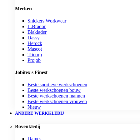
Merken
Snickers Workwear
L.Brador
Blaklader
Dassy
Herock
Mascot
Tricorp
Projob
Jobitex's Finest
Beste sportieve werkschoenen
Beste werkschoenen bouw
Beste werkschoenen mannen
Beste werkschoenen vrouwen
Nieuw
ANDERE WERKKLEDIJ
Bovenkledij
Dames