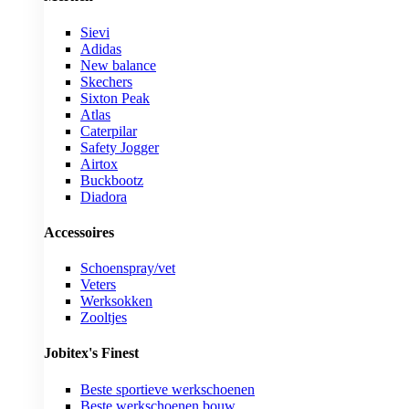
Sievi
Adidas
New balance
Skechers
Sixton Peak
Atlas
Caterpilar
Safety Jogger
Airtox
Buckbootz
Diadora
Accessoires
Schoenspray/vet
Veters
Werksokken
Zooltjes
Jobitex's Finest
Beste sportieve werkschoenen
Beste werkschoenen bouw