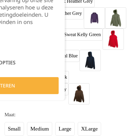
nalyseren hoe u deze
etingdoeleinden. U
vinden in ons
OPTIES
TEREN
Maat:
Small
Medium
Large
XLarge