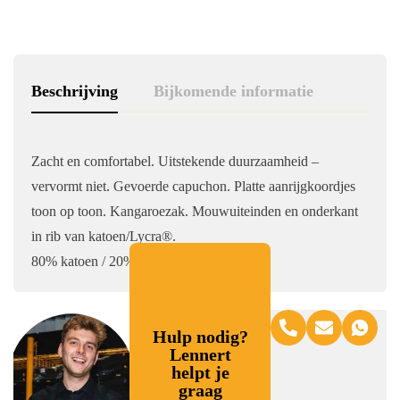
Beschrijving
Bijkomende informatie
Zacht en comfortabel. Uitstekende duurzaamheid –
vervormt niet. Gevoerde capuchon. Platte aanrijgkoordjes
toon op toon. Kangaroezak. Mouwuiteinden en onderkant
in rib van katoen/Lycra®.
80% katoen / 20% polyester. 280 g/m².
Hulp nodig?
Lennert
helpt je
graag