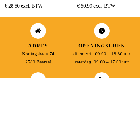
€
28,50
excl. BTW
€
50,99
excl. BTW
ADRES
OPENINGSUREN
Koningsbaan 74
di t/m vrij: 09.00 – 18.30 uur
2580 Beerzel
zaterdag: 09.00 – 17.00 uur
MAIL ONS
BEL ONS
info@jobitex.be
015 76 13 73