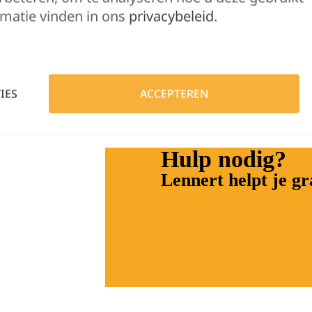
matie vinden in ons
privacybeleid
.
Klassiek vest met capuchon gemaakt van een hoogwaardige 
voor een extra onderscheidend vermogen. De behandeling
IES
ACCEPTEREN
Hulp nodig?
Lennert helpt je g