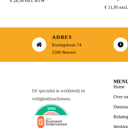
€
28,50
excl. BTW
€
11,95
exc
ADRES
Koningsbaan 74
2580 Beerzel
MEN
Home
Dé specialist in werkkledij en
Over on
veiligheidssschoenen.
Duurza
Relatie
Werkkle