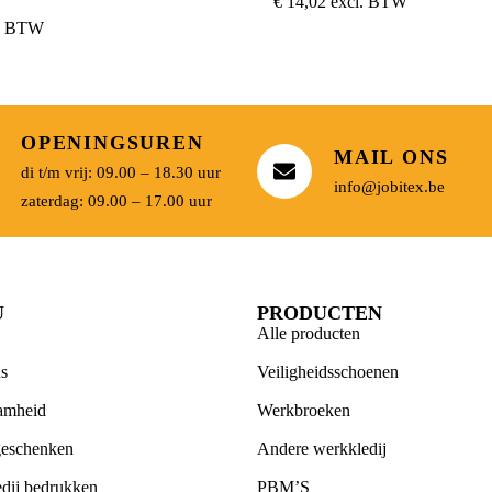
€
14,02
excl. BTW
l. BTW
OPENINGSUREN
MAIL ONS
di t/m vrij: 09.00 – 18.30 uur
info@jobitex.be
zaterdag: 09.00 – 17.00 uur
U
PRODUCTEN
Alle producten
s
Veiligheidsschoenen
amheid
Werkbroeken
geschenken
Andere werkkledij
dij bedrukken
PBM’S