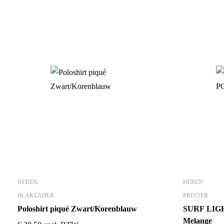
HEREN
HEREN
BLAKLADER
PRINTER
Poloshirt piqué Zwart/Korenblauw
SURF LIGH
Melange