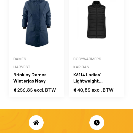
DAMES
BODYWARMERS
HARVEST
KARIBAN
Brinkley Dames
K6114 Ladies’
Winterjas Navy
Lightweight
Sleeveless Down
€
256,85
excl. BTW
€
40,85
excl. BTW
Jacket Black