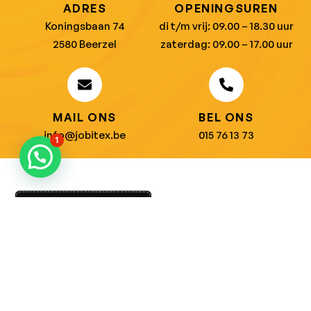
ADRES
OPENINGSUREN
Koningsbaan 74
di t/m vrij: 09.00 – 18.30 uur
2580 Beerzel
zaterdag: 09.00 – 17.00 uur
MAIL ONS
BEL ONS
info@jobitex.be
015 76 13 73
1
Dé specialist in werkkledij en veiligheidssschoenen.