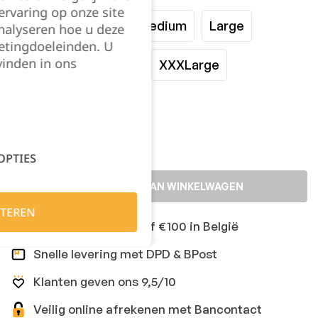
rvaring op onze site
XSmall
Small
Medium
Large
nalyseren hoe u deze
etingdoeleinden. U
vinden in ons
XLarge
XXLarge
XXXLarge
Kies je aantal:
OPTIES
TOEVOEGEN AAN WINKELWAGEN
TEREN
Gratis levering vanaf €100 in België
Snelle levering met DPD & BPost
Klanten geven ons 9,5/10
Veilig online afrekenen met Bancontact