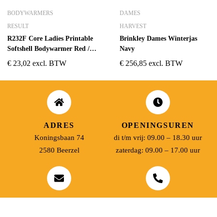
BODYWARMERS
DAMES
RESULT
HARVEST
R232F Core Ladies Printable
Brinkley Dames Winterjas
Softshell Bodywarmer Red /
Navy
Black
€
23,02
excl. BTW
€
256,85
excl. BTW
ADRES
OPENINGSUREN
Koningsbaan 74
di t/m vrij: 09.00 – 18.30 uur
2580 Beerzel
zaterdag: 09.00 – 17.00 uur
MAIL ONS
BEL ONS
info@jobitex.be
015 76 13 73