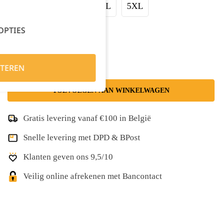
XXLarge
3XL
4XL
5XL
OPTIES
Kies je aantal:
TEREN
TOEVOEGEN AAN WINKELWAGEN
Gratis levering vanaf €100 in België
Snelle levering met DPD & BPost
Klanten geven ons 9,5/10
Veilig online afrekenen met Bancontact