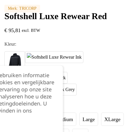
Merk:
TRICORP
Softshell Luxe Rewear Red
€
95,81
excl. BTW
Kleur:
gebruiken informatie
okies en vergelijkbare
rvaring op onze site
nalyseren hoe u deze
etingdoeleinden. U
Maat:
vinden in ons
XSmall
Small
Medium
Large
XLarge