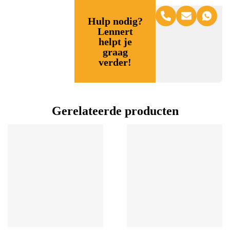
Hulp nodig?
Lennert
helpt je
graag
verder!
Gerelateerde producten