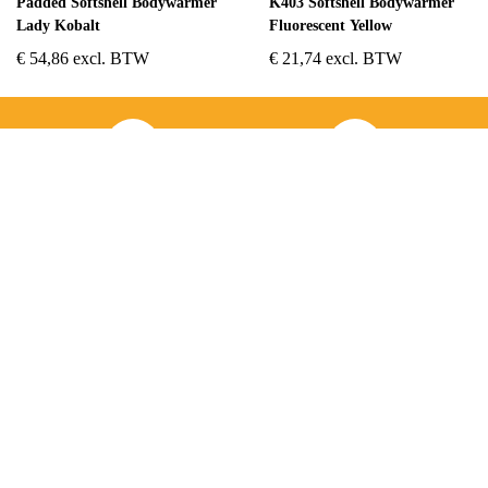
Padded Softshell Bodywarmer
K403 Softshell Bodywarmer
Lady Kobalt
Fluorescent Yellow
€
54,86
excl. BTW
€
21,74
excl. BTW
ADRES
OPENINGSUREN
Koningsbaan 74
di t/m vrij: 09.00 – 18.30 uur
2580 Beerzel
zaterdag: 09.00 – 17.00 uur
MAIL ONS
BEL ONS
info@jobitex.be
015 76 13 73