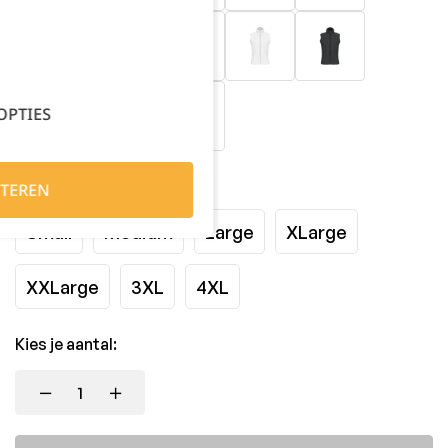
OPTIES
Maat:
TEREN
Small
Medium
Large
XLarge
XXLarge
3XL
4XL
Kies je aantal: