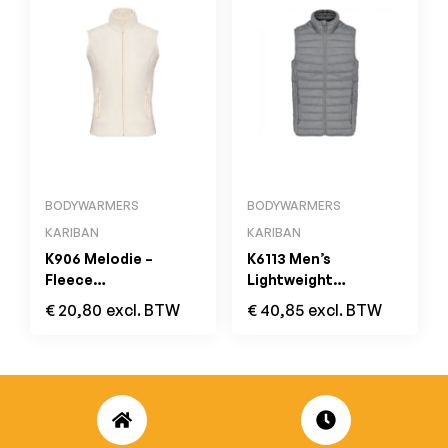
BODYWARMERS
BODYWARMERS
KARIBAN
KARIBAN
K906 Melodie –
K6113 Men’s
Fleece
Lightweight
Damesbodywarmer
Sleeveless Down
€
20,80
excl. BTW
€
40,85
excl. BTW
Natural
Jacket Marl Silver