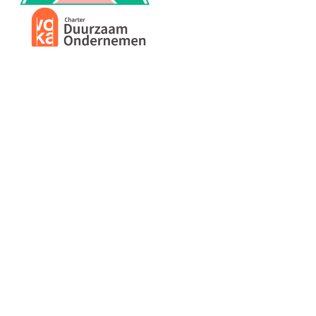
MENU
PRODUCTEN
Home
Alle producten
Over ons
Veiligheidsschoenen
Duurzaamheid
Werkbroeken
Relatiegeschenken
Andere werkkledij
Werkkledij bedrukken
PBM’S
Vacatures
Blog