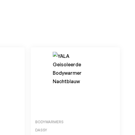
BODYWARMERS
DASSY