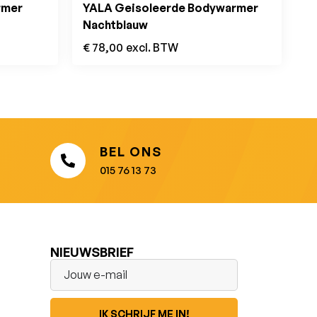
rmer
YALA Geisoleerde Bodywarmer
Nachtblauw
€
78,00
excl. BTW
BEL ONS
015 76 13 73
NIEUWSBRIEF
IK SCHRIJF ME IN!