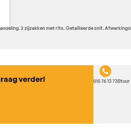
ndeling. 2 zijzakken met rits. Getailleerde snit. Afwerkings
graag verder!
015 76 13 73
Stuur 