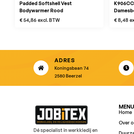
Padded Softshell Vest
K906CC 
Bodywarmer Rood
Damesbo
Orange
€
54,86
excl. BTW
€
8,48
e
ADRES
Koningsbaan 74
2580 Beerzel
MEN
Home
Over o
Dé specialist in werkkledij en
Duurz