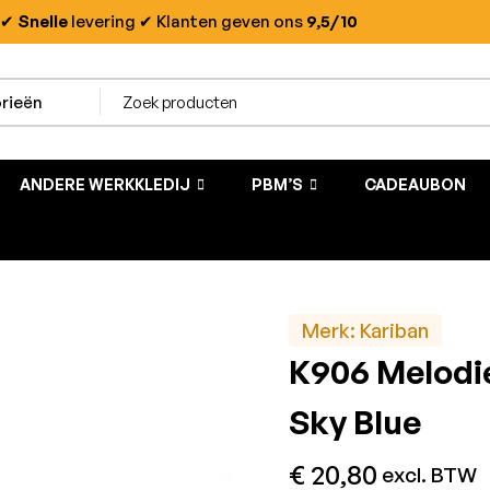
✔
Snelle
levering
✔ Klanten geven ons
9,5/10
ANDERE WERKKLEDIJ
PBM’S
CADEAUBON
Merk:
Kariban
K906 Melodi
Sky Blue
€
20,80
excl. BTW