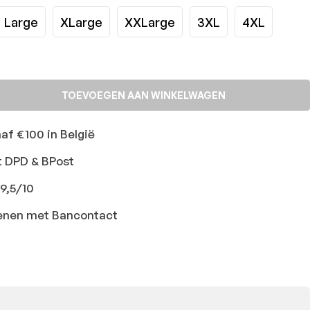
Large
XLarge
XXLarge
3XL
4XL
TOEVOEGEN AAN WINKELWAGEN
naf €100 in België
t DPD & BPost
9,5/10
ekenen met Bancontact