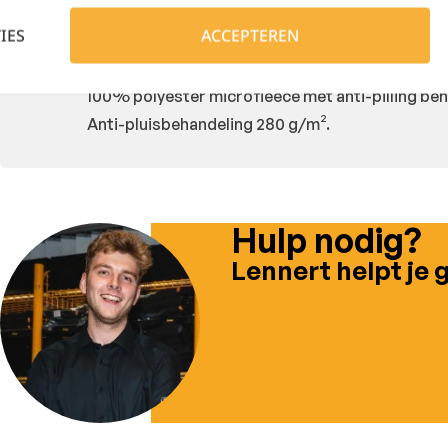
Beschrijving
Bijkomende informatie
IES
ACCEPTEREN
100% polyester microfleece met anti-pilling beha
Anti-pluisbehandeling 280 g/m².
Hulp nodig?
Lennert helpt je 