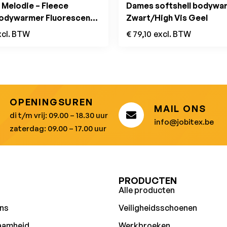
Melodie – Fleece
Dames softshell bodywa
dywarmer Fluorescent
Zwart/High Vis Geel
xcl. BTW
€
79,10
excl. BTW
OPENINGSUREN
MAIL ONS
di t/m vrij: 09.00 – 18.30 uur
info@jobitex.be
zaterdag: 09.00 – 17.00 uur
U
PRODUCTEN
Alle producten
ns
Veiligheidsschoenen
aamheid
Werkbroeken