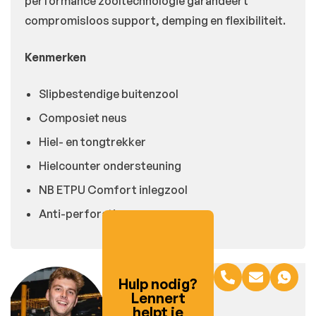
performance zooltechnologie garandeert
compromisloos support, demping en flexibiliteit.
Kenmerken
Slipbestendige buitenzool
Composiet neus
Hiel- en tongtrekker
Hielcounter ondersteuning
NB ETPU Comfort inlegzool
Anti-perforatie
Hulp nodig?
Lennert
helpt je