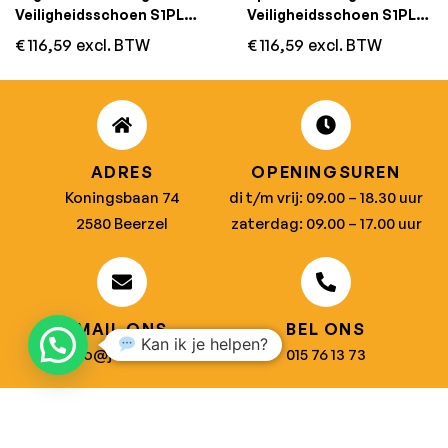
Veiligheidsschoen S1PL
Veiligheidsschoen S1PL
HRO SR FO Zwart
SRC Zwart
€
116,59
excl. BTW
€
116,59
excl. BTW
ADRES
OPENINGSUREN
Koningsbaan 74
di t/m vrij: 09.00 – 18.30 uur
2580 Beerzel
zaterdag: 09.00 – 17.00 uur
MAIL ONS
BEL ONS
Kan ik je helpen?
info@jobitex.be
015 76 13 73