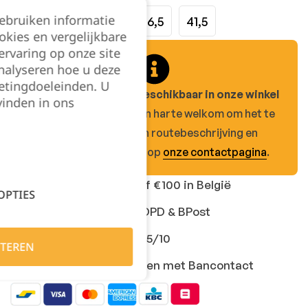
gebruiken informatie
47,5
49
50
46,5
41,5
okies en vergelijkbare
rvaring op onze site
nalyseren hoe u deze
etingdoeleinden. U
Dit product is enkel beschikbaar in onze winkel
vinden in ons
in Beerzel.
Je bent van harte welkom om het te
komen passen! Een routebeschrijving en
openingsuren vind je op
onze contactpagina
.
Gratis levering vanaf €100 in België
OPTIES
Snelle levering met DPD & BPost
Klanten geven ons 9,5/10
TEREN
Veilig online afrekenen met Bancontact