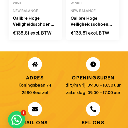
WINKEL
WINKEL
NEW BALANCE
NEW BALANCE
Calibre Hoge
Calibre Hoge
Veiligheidsschoen
Veiligheidsschoen
S3L FO HRO SC SR
S3L FO HRO SC SR
€
138,81
excl. BTW
€
138,81
excl. BTW
Wheat
Zwart
ADRES
OPENINGSUREN
Koningsbaan 74
di t/m vrij: 09.00 – 18.30 uur
2580 Beerzel
zaterdag: 09.00 – 17.00 uur
1
MAIL ONS
BEL ONS