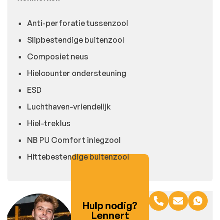
Anti-perforatie tussenzool
Slipbestendige buitenzool
Composiet neus
Hielcounter ondersteuning
ESD
Luchthaven-vriendelijk
Hiel-treklus
NB PU Comfort inlegzool
Hittebestendige buitenzool
Hulp nodig?
Lennert