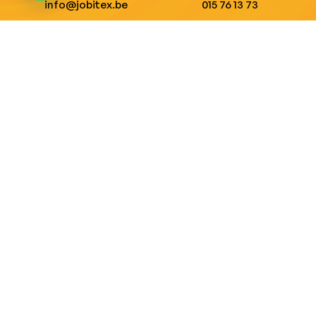
info@jobitex.be
015 76 13 73
Dé specialist in werkkledij en veiligheidssschoenen.