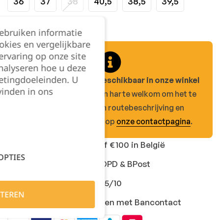
36
37
38
40,5
38,5
39,5
41,5
gebruiken informatie
okies en vergelijkbare
rvaring op onze site
nalyseren hoe u deze
etingdoeleinden. U
Dit product is enkel beschikbaar in onze winkel
vinden in ons
in Beerzel.
Je bent van harte welkom om het te
komen passen! Een routebeschrijving en
openingsuren vind je op
onze contactpagina
.
Gratis levering vanaf €100 in België
OPTIES
Snelle levering met DPD & BPost
Klanten geven ons 9,5/10
TEREN
Veilig online afrekenen met Bancontact