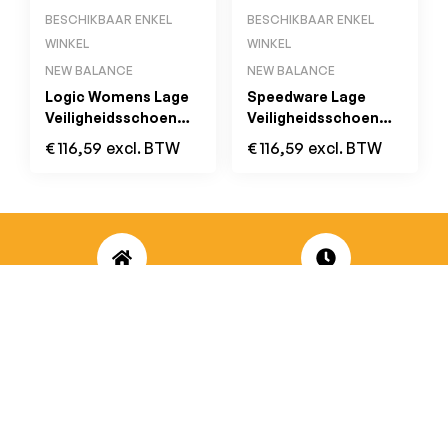
BESCHIKBAAR ENKEL
BESCHIKBAAR ENKEL
WINKEL
WINKEL
NEW BALANCE
NEW BALANCE
Logic Womens Lage
Speedware Lage
Veiligheidsschoen
Veiligheidsschoen
S1PL HRO SR FO
S1PL SRC
€
116,59
excl. BTW
€
116,59
excl. BTW
Zwart
Olive/White
ADRES
OPENINGSUREN
Koningsbaan 74
di t/m vrij: 09.00 – 18.30 uur
2580 Beerzel
zaterdag: 09.00 – 17.00 uur