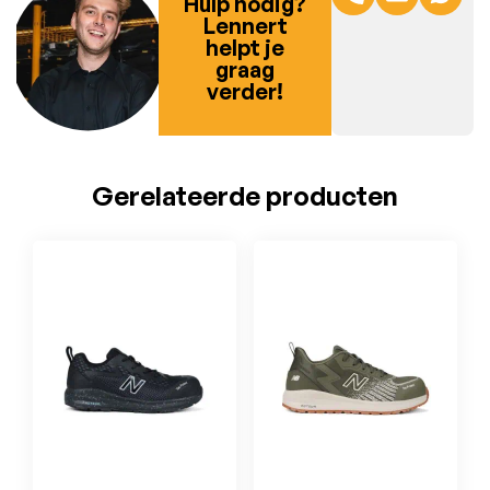
Hulp nodig?
Lennert
helpt je
graag
verder!
Gerelateerde producten