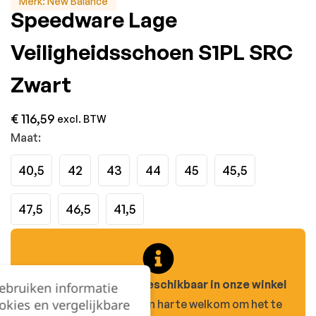
Merk:
New Balance
Speedware Lage
Veiligheidsschoen S1PL SRC
Zwart
€
116,59
excl. BTW
Maat:
40,5
42
43
44
45
45,5
47,5
46,5
41,5
Dit product is enkel beschikbaar in onze winkel
gebruiken informatie
okies en vergelijkbare
in Beerzel.
Je bent van harte welkom om het te