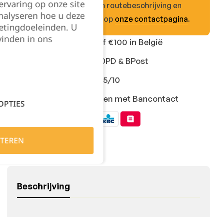
rvaring op onze site
komen passen! Een routebeschrijving en
nalyseren hoe u deze
openingsuren vind je op
onze contactpagina
.
etingdoeleinden. U
vinden in ons
Gratis levering vanaf €100 in België
Snelle levering met DPD & BPost
Klanten geven ons 9,5/10
Veilig online afrekenen met Bancontact
OPTIES
TEREN
Beschrijving