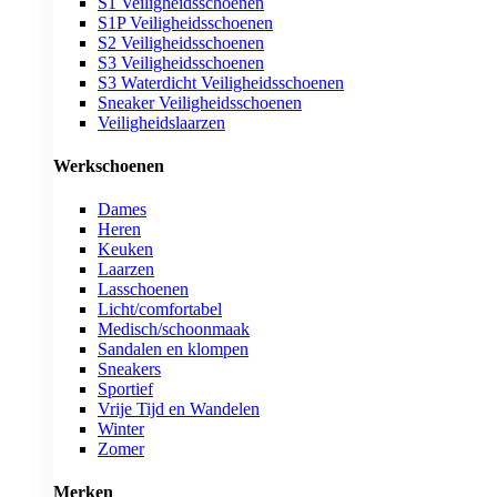
S1 Veiligheidsschoenen
S1P Veiligheidsschoenen
S2 Veiligheidsschoenen
S3 Veiligheidsschoenen
S3 Waterdicht Veiligheidsschoenen
Sneaker Veiligheidsschoenen
Veiligheidslaarzen
Werkschoenen
Dames
Heren
Keuken
Laarzen
Lasschoenen
Licht/comfortabel
Medisch/schoonmaak
Sandalen en klompen
Sneakers
Sportief
Vrije Tijd en Wandelen
Winter
Zomer
Merken