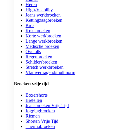
Heren
High-Visibility
Jeans werkbroeken
Kettingzaagbroeken
Kids
Koksbroeken
Korte werkbroeken
Lange werkbroeken
Medische broeken
Overalls
Regenbroeken
Schildersbroeken
Stretch werkbroeken
Vlamvertragend/multinorm
Broeken vrije tijd
Boxershorts
Bretellen
Jeansbroeken Vrije Tijd
Joggingbroeken
Riemen
Shorten Vrije Tijd
Thermobroeken