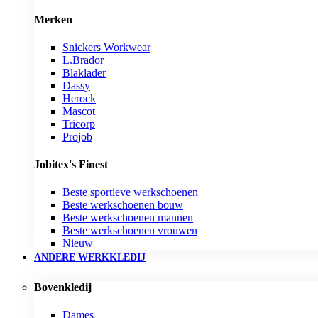
Merken
Snickers Workwear
L.Brador
Blaklader
Dassy
Herock
Mascot
Tricorp
Projob
Jobitex's Finest
Beste sportieve werkschoenen
Beste werkschoenen bouw
Beste werkschoenen mannen
Beste werkschoenen vrouwen
Nieuw
ANDERE WERKKLEDIJ
Bovenkledij
Dames