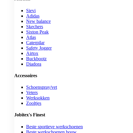
Sievi
Adidas
New balance
Skechers
Sixton Peak
Atlas
Caterpilar
Safety Jogger
Airtox
Buckbootz
Diadora
Accessoires
Schoenspray/vet
Veters
Werksokken
Zooltjes
Jobitex's Finest
Beste sportieve werkschoenen
Beste werkschoenen bouw