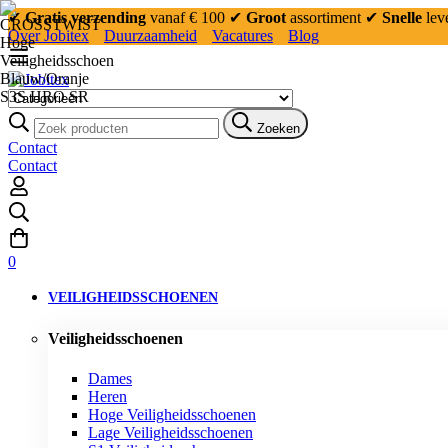
✔
Gratis verzending
vanaf € 100
✔
Groot
assortiment
✔
Snelle
lev
Over Jobitex
Duurzaamheid
Vacatures
Blog
Zoeken:
Zoeken
Contact
Contact
0
VEILIGHEIDSSCHOENEN
Veiligheidsschoenen
Dames
Heren
Hoge Veiligheidsschoenen
Lage Veiligheidsschoenen