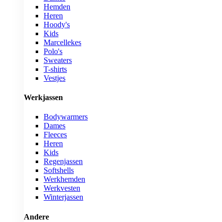
Hemden
Heren
Hoody's
Kids
Marcellekes
Polo's
Sweaters
T-shirts
Vestjes
Werkjassen
Bodywarmers
Dames
Fleeces
Heren
Kids
Regenjassen
Softshells
Werkhemden
Werkvesten
Winterjassen
Andere