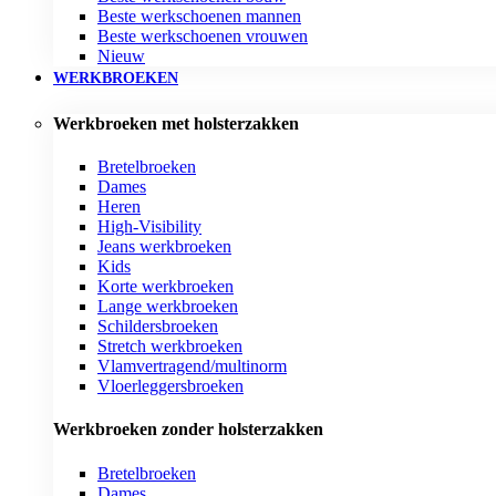
Beste werkschoenen mannen
Beste werkschoenen vrouwen
Nieuw
WERKBROEKEN
Werkbroeken met holsterzakken
Bretelbroeken
Dames
Heren
High-Visibility
Jeans werkbroeken
Kids
Korte werkbroeken
Lange werkbroeken
Schildersbroeken
Stretch werkbroeken
Vlamvertragend/multinorm
Vloerleggersbroeken
Werkbroeken zonder holsterzakken
Bretelbroeken
Dames