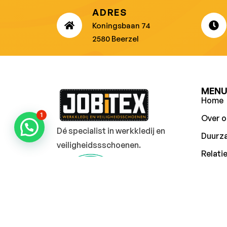
ADRES
Koningsbaan 74
2580 Beerzel
MEN
Home
1
Over o
Dé specialist in werkkledij en
Duurz
veiligheidssschoenen.
Relati
Werkkl
Vacat
Blog
Conta