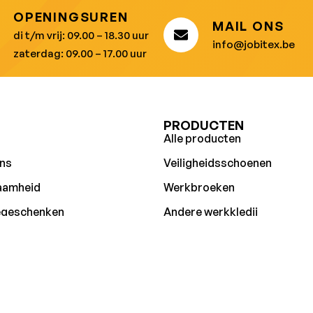
OPENINGSUREN
MAIL ONS
di t/m vrij: 09.00 – 18.30 uur
info@jobitex.be
zaterdag: 09.00 – 17.00 uur
U
PRODUCTEN
Alle producten
ns
Veiligheidsschoenen
aamheid
Werkbroeken
egeschenken
Andere werkkledij
edij bedrukken
PBM’S
ures
ct