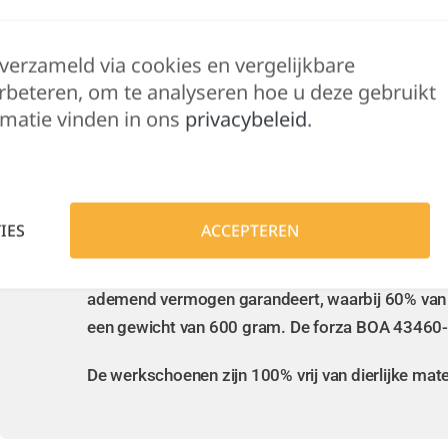
 verzameld via cookies en vergelijkbare
rbeteren, om te analyseren hoe u deze gebruikt
matie vinden in ons
privacybeleid
.
Beschrijving
Bijkomende informatie
De Sixton Peak Forza Boa 43460-09 werkschoene
IES
ACCEPTEREN
veiligheidsneus van FiberCap SXT glassfiber en e
duurzaam en onderhoudsvrij. Verder beschikken d
ademend vermogen garandeert, waarbij 60% van d
een gewicht van 600 gram. De forza BOA 43460-
De werkschoenen zijn 100% vrij van dierlijke mater