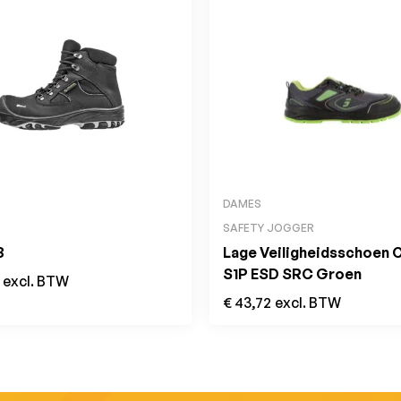
DAMES
SAFETY JOGGER
3
Lage Veiligheidsschoen
S1P ESD SRC Groen
excl. BTW
€
43,72
excl. BTW