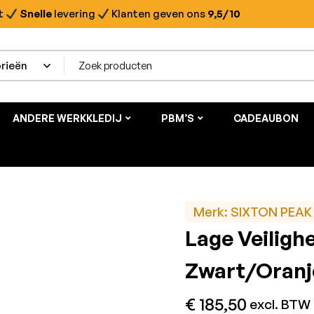
t
Snelle
levering
Klanten geven ons
9,5/10
ANDERE WERKKLEDIJ
PBM’S
CADEAUBON
Merk:
SIXTON PEAK
Lage Veilig
Zwart/Oranj
€
185,50
excl. BTW