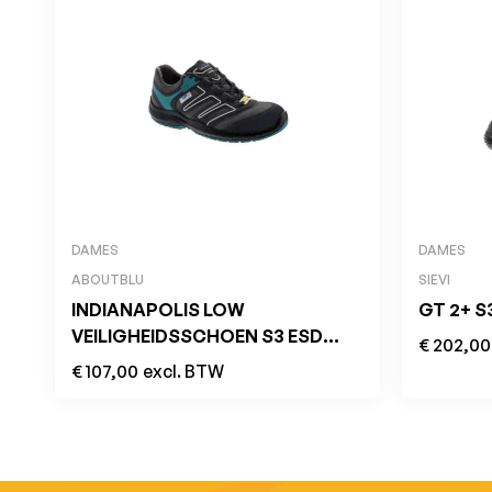
DAMES
DAMES
ABOUTBLU
SIEVI
INDIANAPOLIS LOW
GT 2+ S
VEILIGHEIDSSCHOEN S3 ESD
€
202,00
SRC GRIJS/BLAUW
€
107,00
excl. BTW