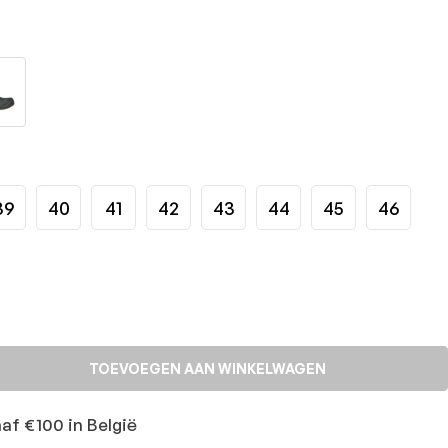
39
40
41
42
43
44
45
46
TOEVOEGEN AAN WINKELWAGEN
naf €100 in België