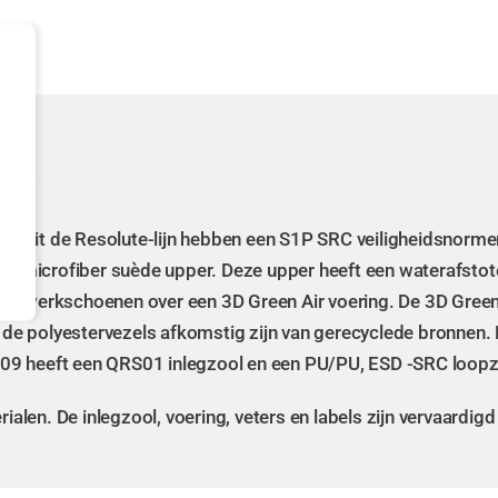
n uit de Resolute-lijn hebben een S1P SRC veiligheidsnorm
en microfiber suède upper. Deze upper heeft een waterafstot
e werkschoenen over een 3D Green Air voering. De 3D Green A
e polyestervezels afkomstig zijn van gerecyclede bronnen.
09 heeft een QRS01 inlegzool en een PU/PU, ESD -SRC loopz
ialen. De inlegzool, voering, veters en labels zijn vervaardig