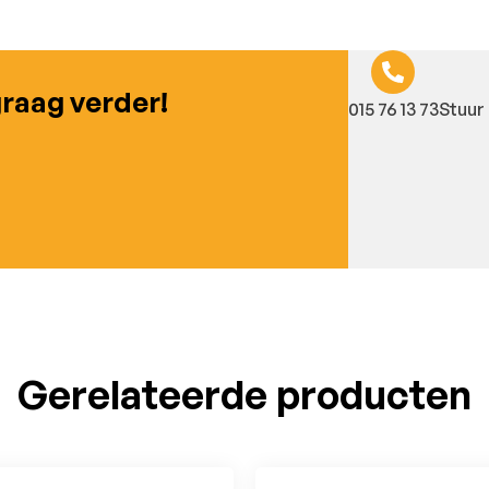
graag verder!
015 76 13 73
Stuur 
Gerelateerde producten