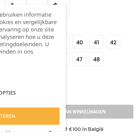
gebruiken informatie
okies en vergelijkbare
Maat:
rvaring op onze site
nalyseren hoe u deze
36
37
38
39
40
41
42
etingdoeleinden. U
vinden in ons
43
44
45
46
47
48
Kies je aantal:
OPTIES
TOEVOEGEN AAN WINKELWAGEN
TEREN
Gratis levering vanaf €100 in België