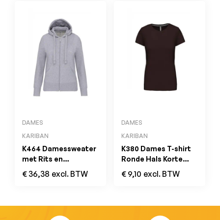
DAMES
DAMES
KARIBAN
KARIBAN
K464 Damessweater
K380 Dames T-shirt
met Rits en
Ronde Hals Korte
Capuchon Oxford
Mouwen Chocolate
€
36,38
excl. BTW
€
9,10
excl. BTW
Grey