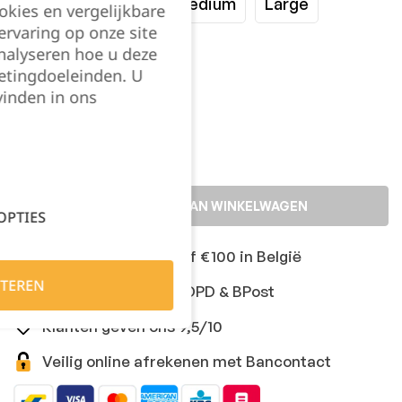
XSmall
Small
Medium
Large
okies en vergelijkbare
rvaring op onze site
XLarge
XXLarge
nalyseren hoe u deze
etingdoeleinden. U
vinden in ons
Kies je aantal:
TOEVOEGEN AAN WINKELWAGEN
OPTIES
Gratis levering vanaf €100 in België
TEREN
Snelle levering met DPD & BPost
Klanten geven ons 9,5/10
Veilig online afrekenen met Bancontact