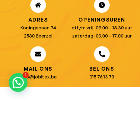
ADRES
OPENINGSUREN
Koningsbaan 74
di t/m vrij: 09.00 – 18.30 uur
2580 Beerzel
zaterdag: 09.00 – 17.00 uur
MAIL ONS
BEL ONS
1
info@jobitex.be
015 76 13 73
Dé specialist in werkkledij en veiligheidssschoenen.