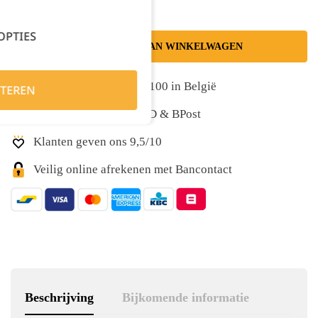
OPTIES
TOEVOEGEN AAN WINKELWAGEN
Gratis levering vanaf €100 in België
TEREN
Snelle levering met DPD & BPost
Klanten geven ons 9,5/10
Veilig online afrekenen met Bancontact
Beschrijving
Bijkomende informatie