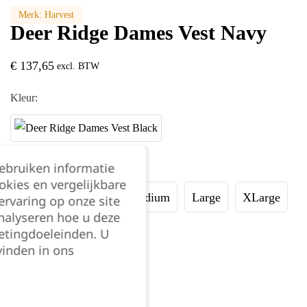
Merk:
Harvest
Deer Ridge Dames Vest Navy
€
137,65
excl. BTW
Kleur:
Maat:
gebruiken informatie
okies en vergelijkbare
XSmall
Small
Medium
Large
XLarge
rvaring op onze site
nalyseren hoe u deze
etingdoeleinden. U
XXLarge
vinden in ons
Kies je aantal: