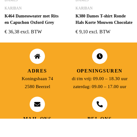
DAMES
DAMES
KARIBAN
KARIBAN
K464 Damessweater met Rits
K380 Dames T-shirt Ronde
en Capuchon Oxford Grey
Hals Korte Mouwen Chocolate
€
36,38
excl. BTW
€
9,10
excl. BTW
ADRES
OPENINGSUREN
Koningsbaan 74
di t/m vrij: 09.00 – 18.30 uur
2580 Beerzel
zaterdag: 09.00 – 17.00 uur
MAIL ONS
BEL ONS
info@jobitex.be
015 76 13 73