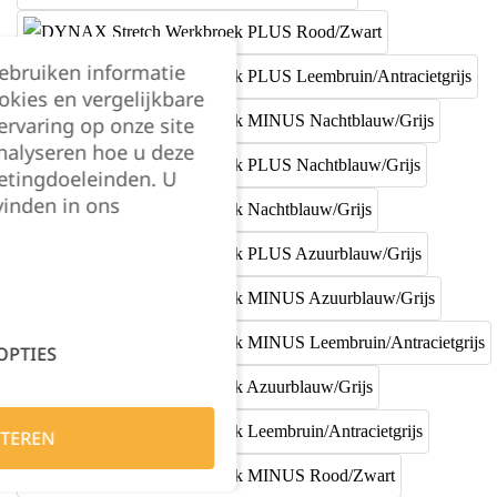
gebruiken informatie
okies en vergelijkbare
rvaring op onze site
nalyseren hoe u deze
etingdoeleinden. U
vinden in ons
OPTIES
TEREN