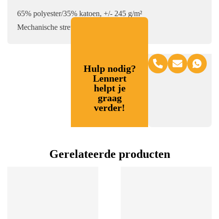
65% polyester/35% katoen, +/- 245 g/m²
Mechanische stretch-stof
Hulp nodig?
Lennert
helpt je
graag
verder!
Gerelateerde producten