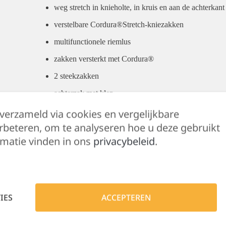
weg stretch in knieholte, in kruis en aan de achterkant
verstelbare Cordura®Stretch-kniezakken
multifunctionele riemlus
zakken versterkt met Cordura®
2 steekzakken
achterzak met klep
open achterzak
 verzameld via cookies en vergelijkbare
rbeteren, om te analyseren hoe u deze gebruikt
dijbeenzak
matie vinden in ons
privacybeleid
.
potloodzak
meterzak
breekmeszak
knoop voor meshouder
IES
ACCEPTEREN
D-ring