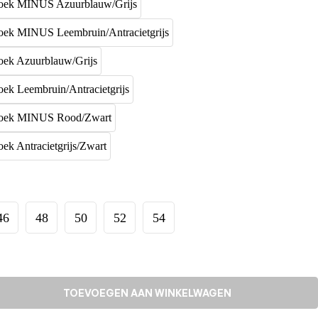
46
48
50
52
54
TOEVOEGEN AAN WINKELWAGEN