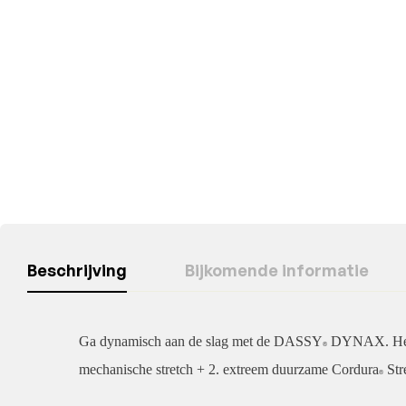
Beschrijving
Bijkomende informatie
Ga dynamisch aan de slag met de DASSY
DYNAX. Het mo
®
mechanische stretch + 2. extreem duurzame Cordura
Str
®