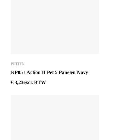
PETTEN
KP051 Action II Pet 5 Panelen Navy
€
3,23
excl. BTW