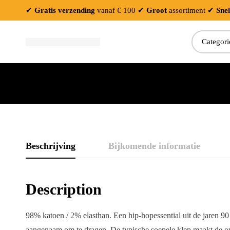
✔
Gratis verzending
vanaf € 100
✔
Groot
assortiment
✔
Snel
Zoeken:
Beschrijving
Bijkomende informatie
Description
98% katoen / 2% elasthan. Een hip-hopessential uit de jaren 9
aangenaam om te dragen. De typische soepele klep maakt de o