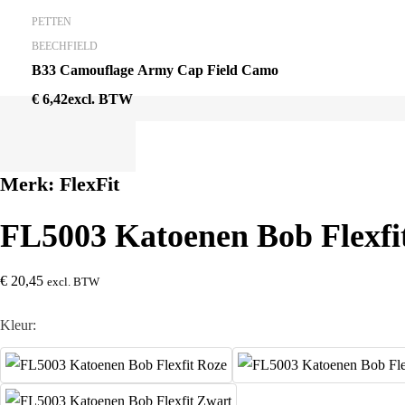
PETTEN
BEECHFIELD
B33 Camouflage Army Cap Field Camo
€
6,42
excl. BTW
Merk:
FlexFit
FL5003 Katoenen Bob Flexfi
€
20,45
excl. BTW
Kleur: