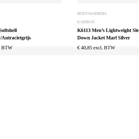
BODYWARMERS
KARIBAN
ftshell
K6113 Men’s Lightweight Sle
Antracietgrijs
Down Jacket Marl Silver
l. BTW
€
40,85
excl. BTW