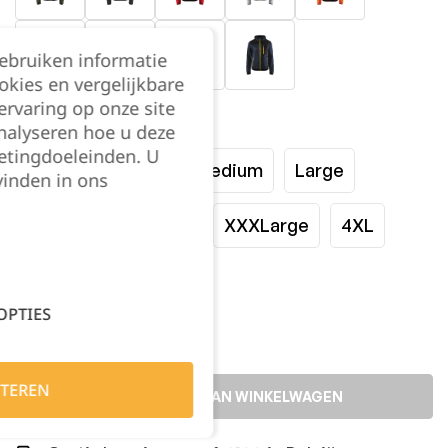
gebruiken informatie
okies en vergelijkbare
rvaring op onze site
Maat:
nalyseren hoe u deze
etingdoeleinden. U
XSmall
Small
Medium
Large
vinden in ons
XLarge
XXLarge
XXXLarge
4XL
Kies je aantal:
OPTIES
TEREN
TOEVOEGEN AAN WINKELWAGEN