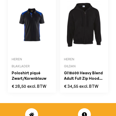
HEREN
HEREN
BLAKLADER
GILDAN
Poloshirt piqué
GI18600 Heavy Blend
Zwart/Korenblauw
Adult Full Zip Hooded
Sweatshirt Zwart
€
28,50
excl. BTW
€
34,55
excl. BTW