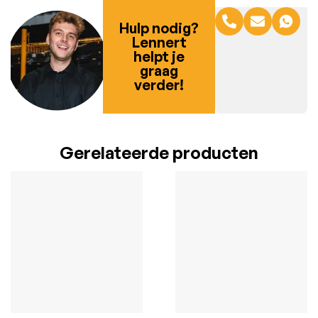
Hulp nodig?
Lennert
helpt je
graag
verder!
Gerelateerde producten