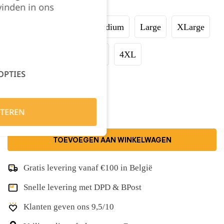
Maat:
vinden in ons
XSmall
Small
Medium
Large
XLarge
XXLarge
XXXLarge
4XL
OPTIES
Kies je aantal:
TEREN
TOEVOEGEN AAN WINKELWAGEN
Gratis levering vanaf €100 in België
Snelle levering met DPD & BPost
Klanten geven ons 9,5/10