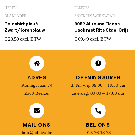
HEREN
FLEECES
BLAKLADER
SNICKERS WORKWEAR
Poloshirt piqué
8059 Allround Fleece
Zwart/Korenblauw
Jack met Rits Staal Grijs
€
28,50
excl. BTW
€
69,49
excl. BTW
ADRES
OPENINGSUREN
Koningsbaan 74
di t/m vrij: 09.00 – 18.30 uur
2580 Beerzel
zaterdag: 09.00 – 17.00 uur
MAIL ONS
BEL ONS
info@jobitex.be
015 76 13 73