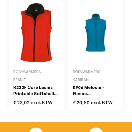
BODYWARMERS
BODYWARMERS
RESULT
KARIBAN
R232F Core Ladies
K906 Melodie –
Printable Softshell
Fleece
Bodywarmer Red /
Damesbodywarmer
€
23,02
excl. BTW
€
20,80
excl. BTW
Black
Tropical Blue