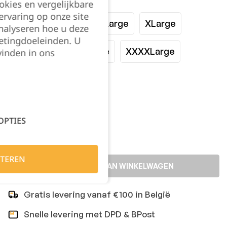
okies en vergelijkbare
rvaring op onze site
Small
Medium
Large
XLarge
nalyseren hoe u deze
etingdoeleinden. U
XXLarge
XXXLarge
XXXXLarge
vinden in ons
XXXXXLarge
Kies je aantal:
OPTIES
TEREN
TOEVOEGEN AAN WINKELWAGEN
Gratis levering vanaf €100 in België
Snelle levering met DPD & BPost